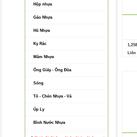
Bảng Di Động Trắng
Hộp nhựa
Bảng Di Động Hai Mặt Xanh
Gáo Nhựa
Phụ Kiện Bảng
Hũ Nhựa
Bảng Có Bánh Xe
Ky Rác
1,25
Liên
Bảng Di Động Xanh
Mâm Nhựa
Bảng Kính Từ
Ống Giấy - Ống Đũa
Vật Liệu Làm Bảng
Sóng
Keo Làm Bảng
Tô - Chén Nhựa - Vá
Vải Làm Bảng
Úp Ly
Gỗ Làm Bảng
Bình Nước Nhựa
Nhựa Làm Bảng
Lồng Bàn Nhựa