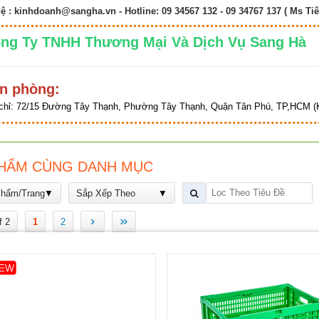
hệ :
kinhdoanh@sangha.vn
- Hotline: 09 34567 132 - 09 34767 137 ( Ms Tiê
ng Ty TNHH Thương Mại Và Dịch Vụ Sang 
n phòng:
chỉ:
72/15 Đường Tây Thạnh, Phường Tây Thạnh, Quận Tân Phú, TP,HCM (K
HẨM CÙNG DANH MỤC
Phẩm/Trang
Sắp Xếp Theo
›
»
f 2
1
2