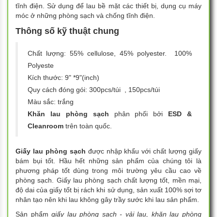
tĩnh điện. Sử dụng để lau bề mặt các thiết bị, dụng cụ máy
móc ở những phòng sạch và chống tĩnh điện.
Thông số kỹ thuật chung
Chất lượng: 55% cellulose, 45% polyester. 100%
Polyeste
Kích thước: 9" *9"(inch)
Quy cách đóng gói: 300pcs/túi , 150pcs/túi
Màu sắc: trắng
Khăn lau phòng sạch
phân phối bởi
ESD &
Cleanroom
trên toàn quốc.
Giấy lau phòng sạch
được nhập khẩu với chất lượng giấy
bám bụi tốt. Hầu hết những sản phẩm của chúng tôi là
phương pháp tốt dùng trong môi trường yêu cầu cao về
phòng sạch. Giấy lau phòng sạch chất lượng tốt, mền mại,
độ dai của giấy tốt bị rách khi sử dụng, sản xuất 100% sợi tơ
nhân tạo nên khi lau không gây trầy sước khi lau sản phẩm.
Sản phẩm
giấy lau phòng sạch
-
vải lau, khăn lau phòng