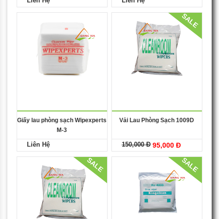
Liên Hệ
Liên Hệ
SALE
Giấy lau phòng sạch Wipexperts
Vải Lau Phòng Sạch 1009D
M-3
Liên Hệ
150,000 Đ
95,000 Đ
SALE
SALE