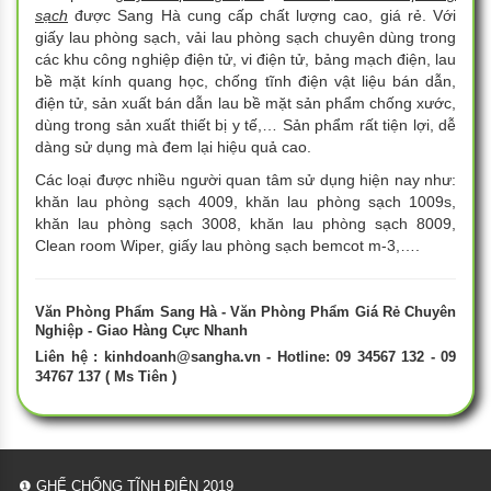
sạch
được Sang Hà cung cấp chất lượng cao, giá rẻ. Với
giấy lau phòng sạch, vải lau phòng sạch chuyên dùng trong
các khu công nghiệp điện tử, vi điện tử, bảng mạch điện, lau
bề mặt kính quang học, chống tĩnh điện vật liệu bán dẫn,
điện tử, sản xuất bán dẫn lau bề mặt sản phẩm chống xước,
dùng trong sản xuất thiết bị y tế,… Sản phẩm rất tiện lợi, dễ
dàng sử dụng mà đem lại hiệu quả cao.
Các loại được nhiều người quan tâm sử dụng hiện nay như:
khăn lau phòng sạch 4009, khăn lau phòng sạch 1009s,
khăn lau phòng sạch 3008, khăn lau phòng sạch 8009,
Clean room Wiper, giấy lau phòng sạch bemcot m-3,….
Văn Phòng Phẩm Sang Hà - Văn Phòng Phẩm Giá Rẻ Chuyên
Nghiệp - Giao Hàng Cực Nhanh
Liên hệ :
kinhdoanh@sangha.vn
- Hotline: 09 34567 132 - 09
34767 137 ( Ms Tiên )
❶ GHẾ CHỐNG TĨNH ĐIỆN 2019