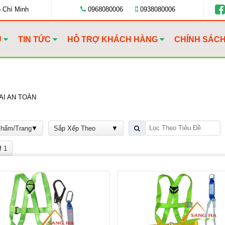
ồ Chí Minh
0968080006
0938080006
U
TIN TỨC
HỖ TRỢ KHÁCH HÀNG
CHÍNH SÁC
AI AN TOÀN
Phẩm/Trang
Sắp Xếp Theo
f 1