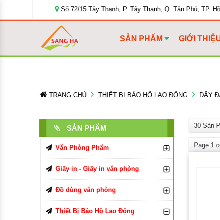
Số 72/15 Tây Thạnh, P. Tây Thạnh, Q. Tân Phú, TP. H
SẢN PHẨM
GIỚI THIỆ
TRANG CHỦ
THIẾT BỊ BẢO HỘ LAO ĐỘNG
DÂY Đ
30 Sản 
SẢN PHẨM
Page 1 o
Văn Phòng Phẩm
Bút Viết Các Loại
Giấy in - Giấy in văn phòng
Bìa Đựng Hồ Sơ
Giấy In, Giấy Photocopy
Bút Bi
Đồ dùng văn phòng
Tập, Vở, Sổ
Giấy văn phòng
Đồ Dùng Văn Phòng Phẩm
Bút Chì, Ruột Chì
Bìa Màu
Giấy in Double A
Thiết Bị Bảo Hộ Lao Động