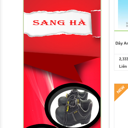
Dây A
2,33
Liên
NEW