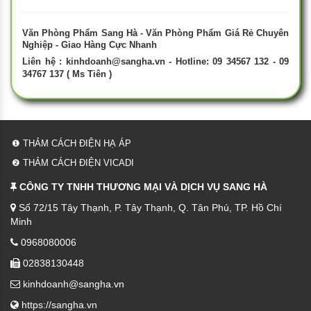
Văn Phòng Phẩm Sang Hà - Văn Phòng Phẩm Giá Rẻ Chuyên
Nghiệp - Giao Hàng Cực Nhanh
Liên hệ :
kinhdoanh@sangha.vn
- Hotline: 09 34567 132 - 09
34767 137 ( Ms Tiên )
❶ THẢM CÁCH ĐIỆN HẠ ÁP
❷ THẢM CÁCH ĐIỆN VICADI
CÔNG TY TNHH THƯƠNG MẠI VÀ DỊCH VỤ SANG HÀ
Số 72/15 Tây Thạnh, P. Tây Thạnh, Q. Tân Phú, TP. Hồ Chí
Minh
0968080006
02838130448
kinhdoanh@sangha.vn
https://sangha.vn