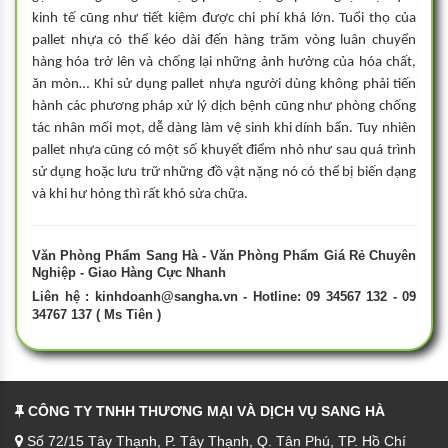
kinh tế cũng như tiết kiệm được chi phí khá lớn. Tuổi thọ của
pallet nhựa có thể kéo dài đến hàng trăm vòng luân chuyển
hàng hóa trở lên và chống lại những ảnh hưởng của hóa chất,
ăn mòn… Khi sử dụng pallet nhựa người dùng không phải tiến
hành các phương pháp xử lý dịch bệnh cũng như phòng chống
tác nhân mối mọt, dễ dàng làm vệ sinh khi dính bẩn. Tuy nhiên
pallet nhựa cũng có một số khuyết điểm nhỏ như sau quá trình
sử dụng hoặc lưu trữ những đồ vật nặng nó có thể bị biến dạng
và khi hư hỏng thì rất khó sửa chữa.
Văn Phòng Phẩm Sang Hà - Văn Phòng Phẩm Giá Rẻ Chuyên
Nghiệp - Giao Hàng Cực Nhanh
Liên hệ :
kinhdoanh@sangha.vn
- Hotline: 09 34567 132 - 09
34767 137 ( Ms Tiên )
CÔNG TY TNHH THƯƠNG MẠI VÀ DỊCH VỤ SANG HÀ
Số 72/15 Tây Thạnh, P. Tây Thạnh, Q. Tân Phú, TP. Hồ Chí