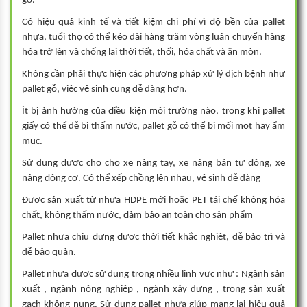
gỗ.
Có hiệu quả kinh tế và tiết kiệm chi phí vì độ bền của pallet
nhựa, tuổi thọ có thể kéo dài hàng trăm vòng luân chuyển hàng
hóa trở lên và chống lại thời tiết, thối, hóa chất và ăn mòn.
Không cần phải thực hiện các phương pháp xử lý dịch bệnh như
pallet gỗ, việc vệ sinh cũng dễ dàng hơn.
Ít bị ảnh hưởng của điều kiện môi trường nào, trong khi pallet
giấy có thể dễ bị thấm nước, pallet gỗ có thể bị mối mọt hay ẩm
mục.
Sử dụng được cho cho xe nâng tay, xe nâng bán tự động, xe
nâng động cơ. Có thể xếp chồng lên nhau, vệ sinh dễ dàng
Được sản xuất từ nhựa HDPE mới hoặc PET tái chế không hóa
chất, không thấm nước, đảm bảo an toàn cho sản phẩm
Pallet nhựa chịu đựng được thời tiết khắc nghiệt, dễ bảo trì và
dễ bảo quản.
Pallet nhựa được sử dụng trong nhiều linh vực như : Ngành sản
xuất , ngành nông nghiệp , ngành xây dựng , trong sản xuất
gạch không nung. Sử dụng pallet nhựa giúp mang lại hiệu quả