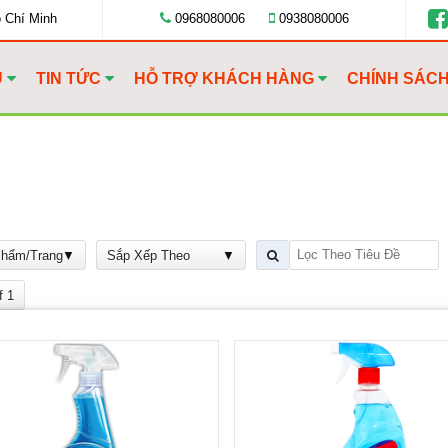
ồ Chí Minh
0968080006
0938080006
U
TIN TỨC
HỖ TRỢ KHÁCH HÀNG
CHÍNH SÁC
Phẩm/Trang
Sắp Xếp Theo
f 1