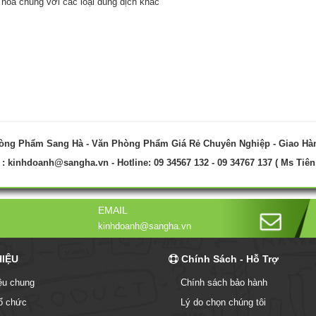
 hòa chung với các loại dung dịch khác
òng Phẩm Sang Hà - Văn Phòng Phẩm Giá Rẻ Chuyên Nghiệp - Giao Hà
 :
kinhdoanh@sangha.vn
- Hotline: 09 34567 132 - 09 34767 137 ( Ms Tiên
EMAIL
kinhdoanh@sangha.vn
HIỆU
Chính Sách - Hỗ Trợ
iệu chung
Chính sách bảo hành
ổ chức
Lý do chọn chúng tôi