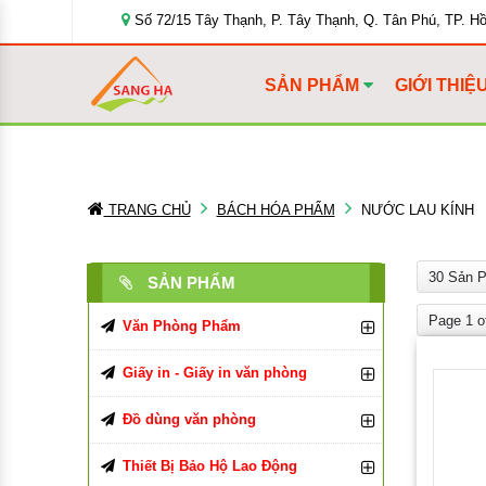
Số 72/15 Tây Thạnh, P. Tây Thạnh, Q. Tân Phú, TP. H
SẢN PHẨM
GIỚI THIỆ
TRANG CHỦ
BÁCH HÓA PHẨM
NƯỚC LAU KÍNH
30 Sản 
SẢN PHẨM
Page 1 o
Văn Phòng Phẩm
Bút Viết Các Loại
Giấy in - Giấy in văn phòng
Bìa Đựng Hồ Sơ
Giấy In, Giấy Photocopy
Bút Bi
Đồ dùng văn phòng
Tập, Vở, Sổ
Giấy văn phòng
Đồ Dùng Văn Phòng Phẩm
Bút Chì, Ruột Chì
Bìa Màu
Giấy in Double A
Thiết Bị Bảo Hộ Lao Động