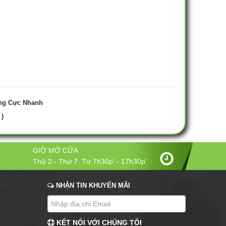
ng Cực Nhanh
 )
GIỜ MỞ CỬA
Thứ 2 - Thứ 7: Từ 7h30p' - 17h30p'
NHẬN TIN KHUYẾN MÃI
KẾT NỐI VỚI CHÚNG TÔI