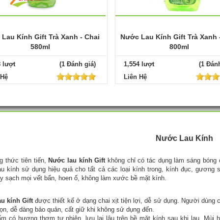
Lau Kính Gift Trà Xanh - Chai
Nước Lau Kính Gift Trà Xanh 
580ml
800ml
8 lượt
(1 Đánh giá)
1,554 lượt
(1 Đánh
 Hệ
Liên Hệ
Nước Lau Kính
 thức tiên tiến,
Nước lau kính Gift
không chỉ có tác dụng làm sáng bóng c
u kính sử dụng hiệu quả cho tất cả các loại kính trong, kính đục, gương so
ẩy sạch mọi vết bẩn, hoen ố, không làm xước bề mặt kính.
u kính Gift
được thiết kế ở dạng chai xịt tiện lợi, dễ sử dụng. Người dùn
gọn, dễ dàng bảo quản, cất giữ khi không sử dụng đến.
m có hương thơm tự nhiên, lưu lại lâu trên bề mặt kính sau khi lau. Mùi 