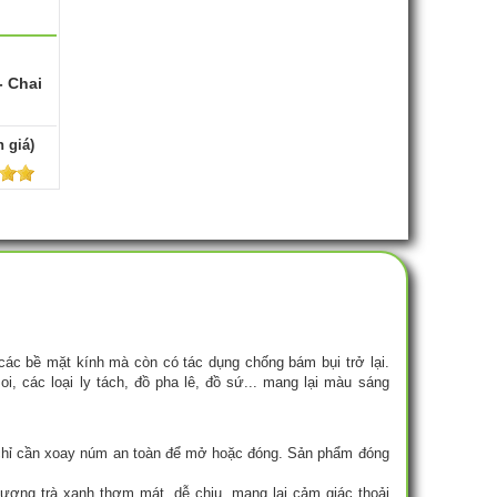
- Chai
 giá)
ác bề mặt kính mà còn có tác dụng chống bám bụi trở lại.
i, các loại ly tách, đồ pha lê, đồ sứ... mang lại màu sáng
g chỉ cần xoay núm an toàn để mở hoặc đóng. Sản phẩm đóng
hương trà xanh thơm mát, dễ chịu, mang lại cảm giác thoải