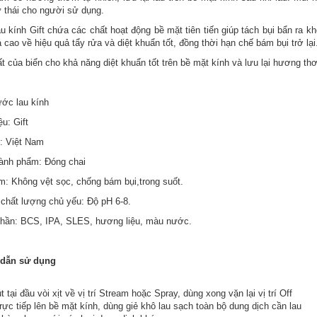
ư thái cho người sử dụng.
u kính Gift chứa các chất hoạt động bề mặt tiên tiến giúp tách bụi bẩn ra k
 cao về hiệu quả tẩy rửa và diệt khuẩn tốt, đồng thời hạn chế bám bụi trở lại
ất của biển cho khả năng diệt khuẩn tốt trên bề mặt kính và lưu lại hương th
ước lau kính
u: Gift
: Việt Nam
ành phẩm: Đóng chai
m: Không vệt sọc, chống bám bụi,trong suốt.
u chất lượng chủ yếu: Độ pH 6-8.
hần: BCS, IPA, SLES, hương liệu, màu nước.
dẫn sử dụng
t tại đầu vòi xịt về vị trí Stream hoặc Spray, dùng xong vặn lại vị trí Off
rực tiếp lên bề mặt kính, dùng giẻ khô lau sạch toàn bộ dung dịch cần lau