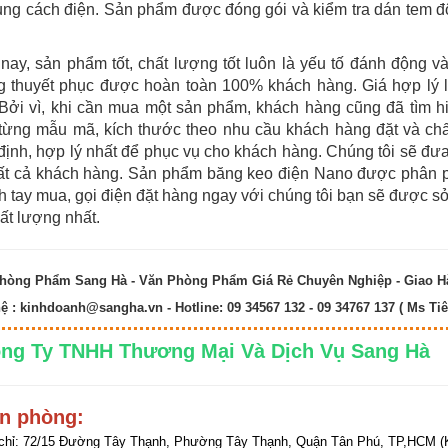
ụng cách điện. Sản phẩm được đóng gói và kiểm tra dán tem 
nay, sản phẩm tốt, chất lượng tốt luôn là yếu tố đánh động v
g thuyết phục được hoàn toàn 100% khách hàng. Giá hợp lý 
 Bởi vì, khi cần mua một sản phẩm, khách hàng cũng đã tìm 
từng mẫu mã, kích thước theo nhu cầu khách hàng đặt và chất
định, hợp lý nhất để phục vụ cho khách hàng. Chúng tôi sẽ đưa 
tất cả khách hàng. Sản phẩm băng keo điện Nano được phân p
h tay mua, gọi điện đặt hàng ngay với chúng tôi bạn sẽ được
ất lượng nhất.
hòng Phẩm Sang Hà - Văn Phòng Phẩm Giá Rẻ Chuyên Nghiệp - Giao 
hệ :
kinhdoanh@sangha.vn
- Hotline: 09 34567 132 - 09 34767 137 ( Ms Tiê
ng Ty TNHH Thương Mại Và Dịch Vụ Sang 
n phòng:
chỉ:
72/15 Đường Tây Thạnh, Phường Tây Thạnh, Quận Tân Phú, TP,HCM (K