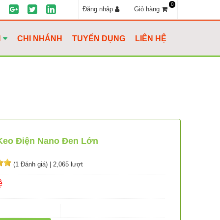
0
Đăng nhập
Giỏ hàng
H
CHI NHÁNH
TUYỂN DỤNG
LIÊN HỆ
Keo Điện Nano Đen Lớn
(1 Đánh giá)
|
2,065 lượt
ệ