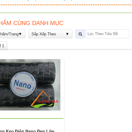
HẨM CÙNG DANH MỤC
Phẩm/Trang
Sắp Xếp Theo
f 1
ng Keo Điện Nano Đen Lớn