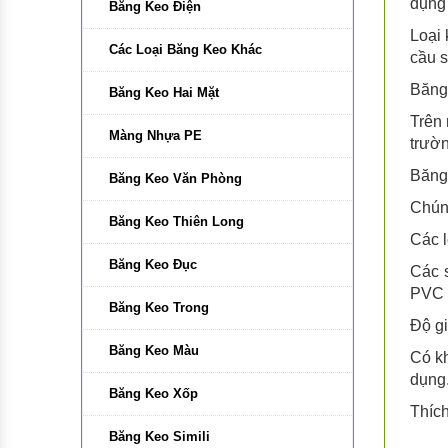
dụng 
Bìa Dây
Giá Đỡ Đa Năng
Băng Keo Điện
Loại 
Bìa Trình Ký
Các Loại Băng Keo Khác
cầu s
Băng 
Bìa Lỗ
Băng Keo Hai Mặt
Trên 
Cặp Đựng Tài Liệu
Màng Nhựa PE
trườn
Băng 
Bìa Nhẫn , Bìa Kẹp
Băng Keo Văn Phòng
Chúng
Băng Keo Thiên Long
Các l
Băng Keo Đục
Các 
PVC v
Băng Keo Trong
Độ gi
Băng Keo Màu
Có k
dụng
Băng Keo Xốp
Thích
Băng Keo Simili