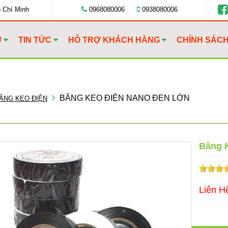
ồ Chí Minh
0968080006
0938080006
U
TIN TỨC
HỖ TRỢ KHÁCH HÀNG
CHÍNH SÁC
BĂNG KEO ĐIỆN NANO ĐEN LỚN
ĂNG KEO ĐIỆN
Băng 
Liên H