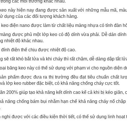
trong các môi trường khác nhau.
keo này hiện nay đang được sản xuất với những mẫu mã, màu s
ử dụng của các đối tượng khách hàng.
keo điện nano được làm từ chất liệu màng nhựa có tính đàn hổi
màng được phủ một lớp keo có độ dính vừa phải. Dễ dán dính v
g nhiệt độ khác nhau.
đính điện thể chịu được nhiệt độ cao.
 sẽ rất khó bắt lửa và khi cháy thì rất chậm, dễ dàng dập tắt 
oại băng keo này có thể sử dụng với phạm vi cho nguồn diện 
sản phẩm được đưa ra thị trường đều đạt tiêu chuẩn chất lư
à lớp keo rubber đặc biệt, có khả năng chống cháy cực tốt.
ãn 200% giúp tạo khả năng kết dính cao kể cả khi bị kéo giãn, c
hả năng chống bám bụi nhằm hạn chế khả năng cháy nổ chập đi
.
 nghi được với các điều kiện thời tiết, có thể sử dụng linh hoạ