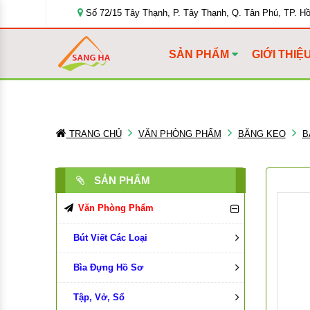
Số 72/15 Tây Thạnh, P. Tây Thạnh, Q. Tân Phú, TP. H
SẢN PHẨM
GIỚI THIỆ
TRANG CHỦ
VĂN PHÒNG PHẨM
BĂNG KEO
B
SẢN PHẨM
Văn Phòng Phẩm
Bút Viết Các Loại
Bìa Đựng Hồ Sơ
Bút Bi
Tập, Vở, Sổ
Bút Chì, Ruột Chì
Bìa Màu