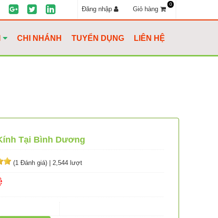
0
Đăng nhập
Giỏ hàng
H
CHI NHÁNH
TUYỂN DỤNG
LIÊN HỆ
Kính Tại Bình Dương
(1 Đánh giá)
|
2,544 lượt
ệ