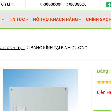
ồ Chí Minh
0968080006
0938080006
U
TIN TỨC
HỖ TRỢ KHÁCH HÀNG
CHÍNH SÁC
BẢNG KÍNH TẠI BÌNH DƯƠNG
ÍNH CƯỜNG LỰC
Bảng 
Liên H