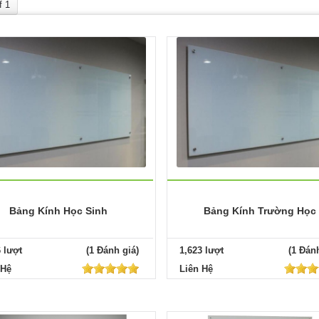
f 1
Bảng Kính Học Sinh
Bảng Kính Trường Học
6 lượt
(1 Đánh giá)
1,623 lượt
(1 Đánh
 Hệ
Liên Hệ