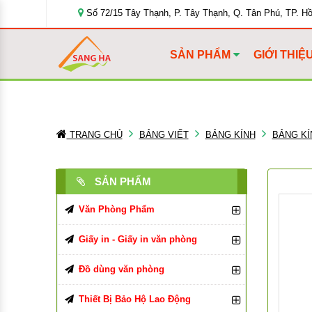
Số 72/15 Tây Thạnh, P. Tây Thạnh, Q. Tân Phú, TP. H
SẢN PHẨM
GIỚI THIỆ
TRANG CHỦ
BẢNG VIẾT
BẢNG KÍNH
BẢNG K
SẢN PHẨM
Văn Phòng Phẩm
Bút Viết Các Loại
Giấy in - Giấy in văn phòng
Bìa Đựng Hồ Sơ
Giấy In, Giấy Photocopy
Bút Bi
Đồ dùng văn phòng
Tập, Vở, Sổ
Giấy văn phòng
Đồ Dùng Văn Phòng Phẩm
Bút Chì, Ruột Chì
Bìa Màu
Giấy in Double A
Thiết Bị Bảo Hộ Lao Động