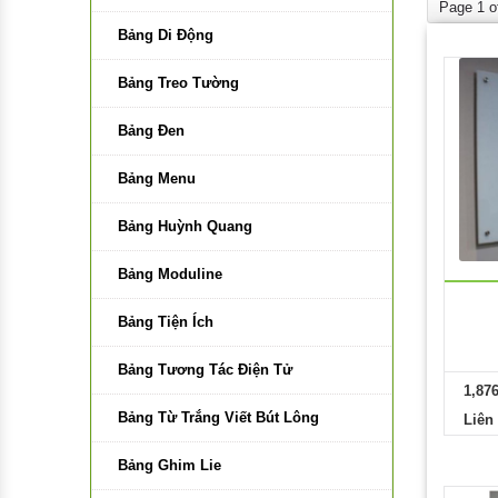
Page 1 o
Bảng Di Động
Giấy in V Paper
Găng Tay Da Hàn
Bảng Treo Tường
Giấy in Delight
Găng Tay Chống Hóa Chất
Bảng Đen
Giấy in Copy Paper
Găng Tay Vải Bạt
Bảng Menu
Giấy in Subaru
Găng Tay Y Tế
Bảng Huỳnh Quang
Giấy in A-One
Găng Tay Cách Điện
Bảng Moduline
Giấy in Viva
Găng Tay Phủ Hạt Nhựa
Bảng Tiện Ích
Giấy in Smartist
Bảng Tương Tác Điện Tử
Giấy In EPAPER
1,87
Bảng Từ Trắng Viết Bút Lông
Liên
Bảng Ghim Lie