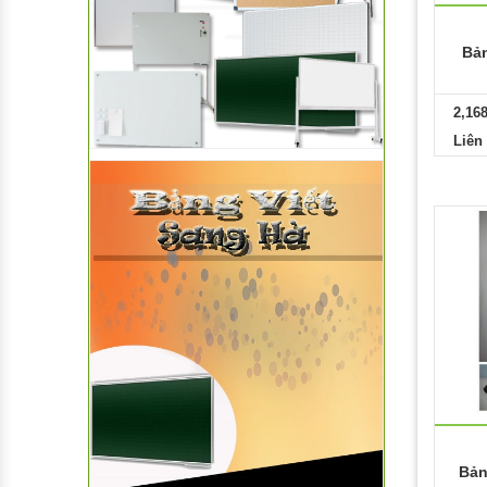
Khay Nhựa
Bản
Xô Nhựa
Nhựa Gia Dụng Khác
2,16
Liên
Ly nhựa
Bô + Nắp
Dĩa nhựa
Hộp nhựa
Gáo Nhựa
Hũ Nhựa
Ky Rác
Bản
Mâm Nhựa