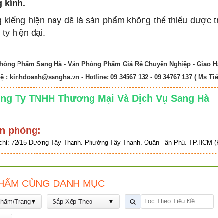
 kính.
 kiếng hiện nay đã là sản phẩm không thể thiếu được t
 ty hiện đại.
hòng Phẩm Sang Hà - Văn Phòng Phẩm Giá Rẻ Chuyên Nghiệp - Giao 
hệ :
kinhdoanh@sangha.vn
- Hotline: 09 34567 132 - 09 34767 137 ( Ms Tiê
ng Ty TNHH Thương Mại Và Dịch Vụ Sang 
n phòng:
chỉ:
72/15 Đường Tây Thạnh, Phường Tây Thạnh, Quận Tân Phú, TP,HCM (K
HẨM CÙNG DANH MỤC
Phẩm/Trang
Sắp Xếp Theo