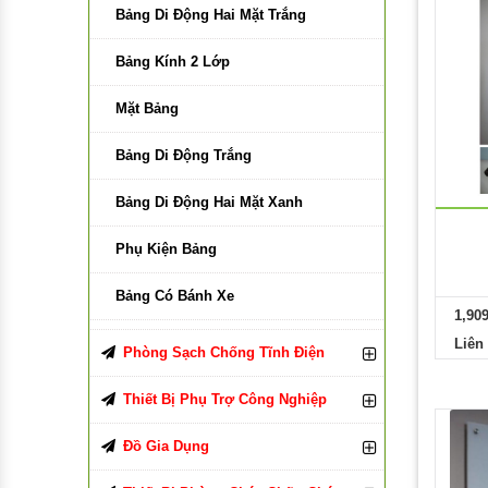
Bảng Di Động Hai Mặt Trắng
Bảng Kính 2 Lớp
Mặt Bảng
Bảng Di Động Trắng
Bảng Di Động Hai Mặt Xanh
Phụ Kiện Bảng
Bảng Có Bánh Xe
1,90
Bảng Di Động Xanh
Liên
Phòng Sạch Chống Tĩnh Điện
Bảng Kính Từ
Giày, Ủng Chống Tĩnh Điện
Thiết Bị Phụ Trợ Công Nghiệp
Vật Liệu Làm Bảng
Nón , Mũ Chống Tĩnh Điện
Pallet Nhựa
Đồ Gia Dụng
Keo Làm Bảng