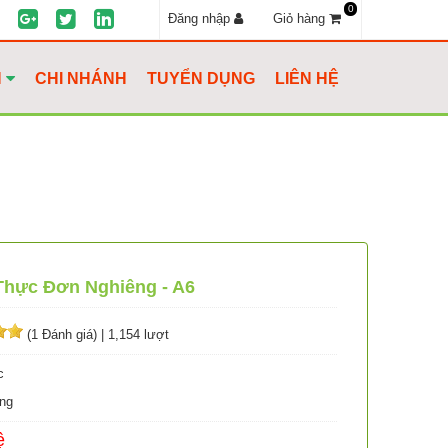
0
Đăng nhập
Giỏ hàng
H
CHI NHÁNH
TUYỂN DỤNG
LIÊN HỆ
Thực Đơn Nghiêng - A6
(1 Đánh giá)
|
1,154 lượt
c
ng
ệ