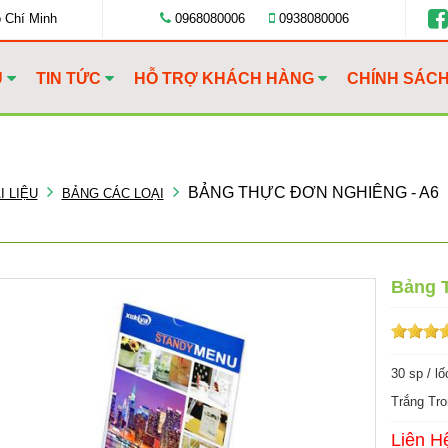
ồ Chí Minh
0968080006
0938080006
U
TIN TỨC
HỖ TRỢ KHÁCH HÀNG
CHÍNH SÁC
BẢNG THỰC ĐƠN NGHIÊNG - A6
I LIỆU
BẢNG CÁC LOẠI
Bảng 
30 sp / lố
Trắng Tro
Liên H