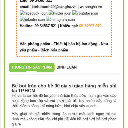
Zalo: 09 34567 521
email:
kinhdoanh20@sangha.vn
|
w:
sangha.vn
Hotline: 09 34567 521
|
Khiếu nại:
09 34567 670
Văn phòng phẩm - Thiết bị bảo hộ lao động - Nhu
yếu phẩm - Bách hóa phẩm
THÔNG TIN SẢN PHẨM
BÌNH LUẬN
Bể bơi tròn cho bé 90 giá sỉ giao hàng miễn phí
tại TP.HCM
Hè về là cơ hội để bé yêu nhà bạn thỏa sức tham gia vào các
hoạt động học tập và vui chơi giải trí, tuy nhiên đây cũng là
thời điểm không khí nóng bức, khó chịu vây quanh.
Hãy giúp bé giải nhiệt trong làn nước mát lạnh ngay tại gia
đình mà không cần tốn chi phí để đến hồ bơi với bể bơi phao
giá rẻ