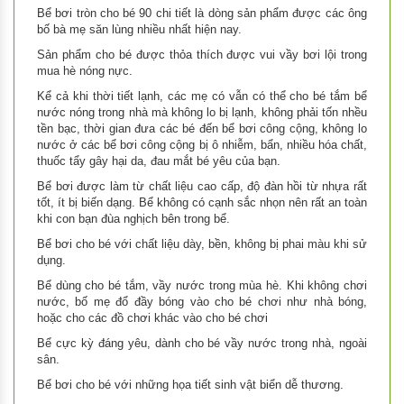
Bể bơi tròn cho bé 90 chi tiết là dòng sản phẩm được các ông
bố bà mẹ săn lùng nhiều nhất hiện nay.
Sản phẩm cho bé được thỏa thích được vui vầy bơi lội trong
mua hè nóng nực.
Kể cả khi thời tiết lạnh, các mẹ có vẫn có thể cho bé tắm bể
nước nóng trong nhà mà không lo bị lạnh, không phải tốn nhều
tền bạc, thời gian đưa các bé đến bể bơi công cộng, không lo
nước ở các bể bơi công cộng bị ô nhiễm, bẩn, nhiều hóa chất,
thuốc tẩy gây hại da, đau mắt bé yêu của bạn.
Bể bơi được làm từ chất liệu cao cấp, độ đàn hồi từ nhựa rất
tốt, ít bị biến dạng. Bể không có cạnh sắc nhọn nên rất an toàn
khi con bạn đùa nghịch bên trong bể.
Bể bơi cho bé với chất liệu dày, bền, không bị phai màu khi sử
dụng.
Bể dùng cho bé tắm, vầy nước trong mùa hè. Khi không chơi
nước, bố mẹ đổ đầy bóng vào cho bé chơi như nhà bóng,
hoặc cho các đồ chơi khác vào cho bé chơi
Bể cực kỳ đáng yêu, dành cho bé vầy nước trong nhà, ngoài
sân.
Bể bơi cho bé với những họa tiết sinh vật biển dễ thương.