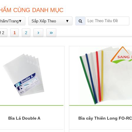
HẨM CÙNG DANH MỤC
Phẩm/Trang
Sắp Xếp Theo
›
»
f 2
1
2
Bìa Lá Double A
Bìa cây Thiên Long FO-R