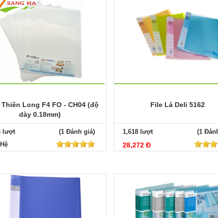
á Thiên Long F4 FO - CH04 (độ
File Lá Deli 5162
dày 0.18mm)
3 lượt
(1 Đánh giá)
1,618 lượt
(1 Đánh
 Hệ
28,272 Đ