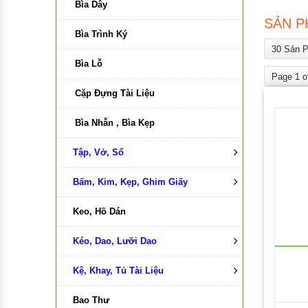
Bìa Dây
SẢN P
Bìa Trình Ký
30 Sản 
Bìa Lỗ
Page 1 o
Cặp Đựng Tài Liệu
Bìa Nhẫn , Bìa Kẹp
Tập, Vở, Sổ
Bấm, Kim, Kẹp, Ghim Giấy
Tập , vở
Keo, Hồ Dán
Sổ Da
Bấm Kim
Kéo, Dao, Lưỡi Dao
Sổ Name Card
Bấm Lỗ
Kệ, Khay, Tủ Tài Liệu
Sổ Caro
Kim Bấm
Kéo
Bao Thư
Sổ Sách Kế Toán
Kẹp Bướm
Dao , Lưỡi Dao
Kệ Viết