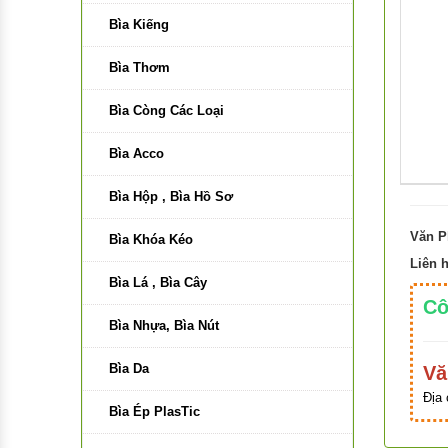
Bút Dạ Quang, Dạ Kính
Bìa Kiếng
Bút Lông Bảng, Lông Dầu, Kim
Bìa Thơm
Bút Xóa, Ruột Xóa, Gôm, Băng
Bìa Còng Các Loại
xóa Plus
Bìa Acco
Bút Màu Nước
Bìa Hộp , Bìa Hồ Sơ
Bút Màu Nhựa
Văn P
Bìa Khóa Kéo
Bút Gel
Liên 
Bìa Lá , Bìa Cây
Bút Máy
Cô
Bìa Nhựa, Bìa Nút
Ngòi Bút Máy, Ruột Bút Bi
Bìa Da
Vă
Bút thư pháp
Địa 
Bìa Ép PlasTic
Bút kỹ thuật