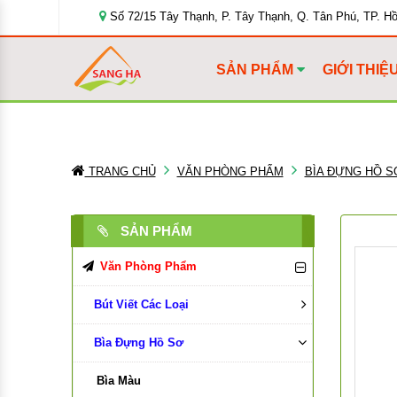
Số 72/15 Tây Thạnh, P. Tây Thạnh, Q. Tân Phú, TP. H
SẢN PHẨM
GIỚI THIỆ
TRANG CHỦ
VĂN PHÒNG PHẨM
BÌA ĐỰNG HỒ S
SẢN PHẨM
Văn Phòng Phẩm
Bút Viết Các Loại
Bìa Đựng Hồ Sơ
Bút Bi
Bút Chì, Ruột Chì
Bìa Màu