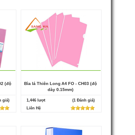
02 (độ
Bìa lá Thiên Long A4 FO - CH03 (độ
dày 0.15mm)
 giá)
1,446 lượt
(1 Đánh giá)
Liên Hệ