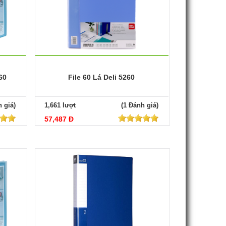
60
File 60 Lá Deli 5260
 giá)
1,661 lượt
(1 Đánh giá)
57,487 Đ