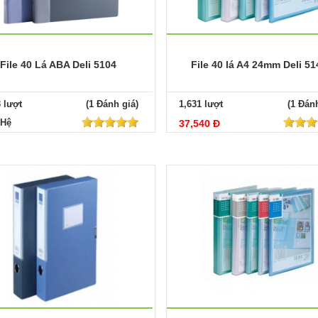
File 40 Lá ABA Deli 5104
File 40 lá A4 24mm Deli 51
3 lượt
(1 Đánh giá)
1,631 lượt
(1 Đánh
 Hệ
37,540 Đ