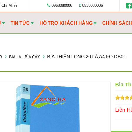
ồ Chí Minh
0968080006
0938080006
U
TIN TỨC
HỖ TRỢ KHÁCH HÀNG
CHÍNH SÁC
BÌA THIÊN LONG 20 LÁ A4 FO-DB01
Ơ
BÌA LÁ , BÌA CÂY
Bìa Th
Liên H