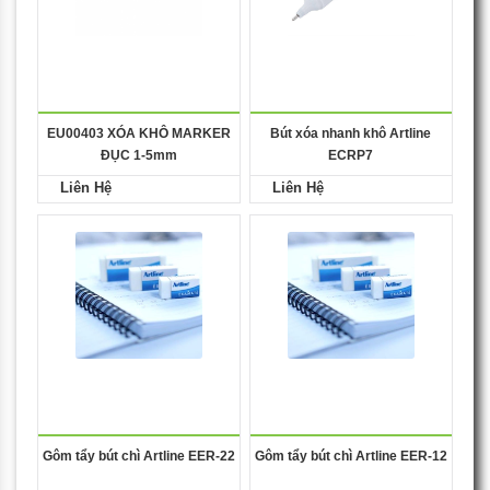
EU00403 XÓA KHÔ MARKER
Bút xóa nhanh khô Artline
ĐỤC 1-5mm
ECRP7
Liên Hệ
Liên Hệ
Gôm tẩy bút chì Artline EER-22
Gôm tẩy bút chì Artline EER-12