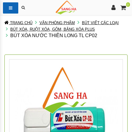
0
TRANG CHỦ
VĂN PHÒNG PHẨM
BÚT VIẾT CÁC LOẠI
BÚT XÓA, RUỘT XÓA, GÔM, BĂNG XÓA PLUS
BÚT XÓA NƯỚC THIÊN LONG TL CP02