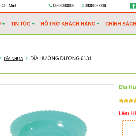
ồ Chí Minh
0968080006
0938080006
U
TIN TỨC
HỖ TRỢ KHÁCH HÀNG
CHÍNH SÁC
DĨA HƯỚNG DƯƠNG 6131
DĨA NHỰA
Dĩa H
Liên H