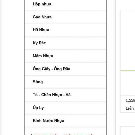
Bảng Di Động Trắng
Hộp nhựa
Bảng Di Động Hai Mặt Xanh
Gáo Nhựa
Phụ Kiện Bảng
Hũ Nhựa
Bảng Có Bánh Xe
Ky Rác
Bảng Di Động Xanh
Mâm Nhựa
Bảng Kính Từ
Ống Giấy - Ống Đũa
Vật Liệu Làm Bảng
Sóng
Keo Làm Bảng
Tô - Chén Nhựa - Vá
1,55
Vải Làm Bảng
Úp Ly
Liên
Gỗ Làm Bảng
Bình Nước Nhựa
Nhựa Làm Bảng
Lồng Bàn Nhựa