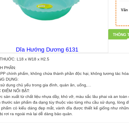
Văn 
THÔNG T
Dĩa Hướng Dương 6131
THUỚC: L18 x W18 x H2.5
H PHẦN:
PP chính phẩm, không chứa thành phần độc hại, không tương tác hóa
NG DỤNG:
sử dụng chủ yếu trong gia đình, quán ăn, uống,…
 ĐIỂM NỔI BẬT:
c sản xuất từ chất liệu nhựa dầy, khó vỡ, màu sắc lâu phai và an toàn
h thước sản phẩm đa dạng tùy thuộc vào từng nhu cầu sử dụng, lòng d
 phẩm có kiểu dáng đẹp mắt, vành dĩa được thiết kế giống như nhữ
bị rơi ra ngoài mà lại dễ dàng bảo quản.