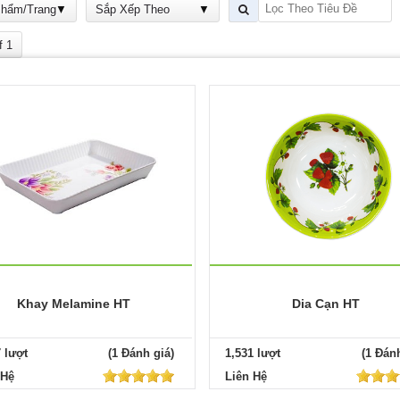
Phẩm/Trang
Sắp Xếp Theo
f 1
Khay Melamine HT
Dia Cạn HT
7 lượt
(1 Đánh giá)
1,531 lượt
(1 Đánh
 Hệ
Liên Hệ