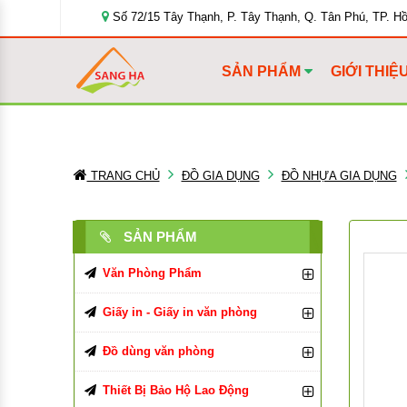
Số 72/15 Tây Thạnh, P. Tây Thạnh, Q. Tân Phú, TP. H
SẢN PHẨM
GIỚI THIỆ
TRANG CHỦ
ĐỒ GIA DỤNG
ĐỒ NHỰA GIA DỤNG
SẢN PHẨM
Văn Phòng Phẩm
Bút Viết Các Loại
Giấy in - Giấy in văn phòng
Bìa Đựng Hồ Sơ
Giấy In, Giấy Photocopy
Bút Bi
Đồ dùng văn phòng
Tập, Vở, Sổ
Giấy văn phòng
Đồ Dùng Văn Phòng Phẩm
Bút Chì, Ruột Chì
Bìa Màu
Giấy in Double A
Thiết Bị Bảo Hộ Lao Động