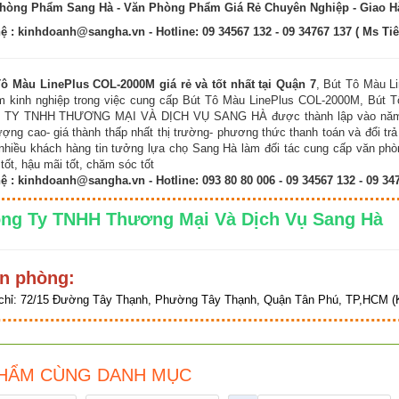
hòng Phẩm Sang Hà - Văn Phòng Phẩm Giá Rẻ Chuyên Nghiệp - Giao 
hệ :
kinhdoanh@sangha.vn
- Hotline: 09 34567 132 - 09 34767 137 ( Ms Tiê
Tô Màu LinePlus COL-2000M giá rẻ và tốt nhất tại Quận 7
, Bút Tô Màu Li
 kinh nghiệp trong việc cung cấp Bút Tô Màu LinePlus COL-2000M, Bút Tô
TY TNHH THƯƠNG MẠI VÀ DỊCH VỤ SANG HÀ được thành lập vào năm 2009
ượng cao- giá thành thấp nhất thị trường- phương thức thanh toán và đổi trả
hiều khách hàng tin tưởng lựa chọ Sang Hà làm đối tác cung cấp văn phòng
tốt, hậu mãi tốt, chăm sóc tốt
hệ :
kinhdoanh@sangha.vn
- Hotline: 093 80 80 006 - 09 34567 132 - 09 34
ng Ty TNHH Thương Mại Và Dịch Vụ Sang 
n phòng:
chỉ:
72/15 Đường Tây Thạnh, Phường Tây Thạnh, Quận Tân Phú, TP,HCM (K
HẨM CÙNG DANH MỤC