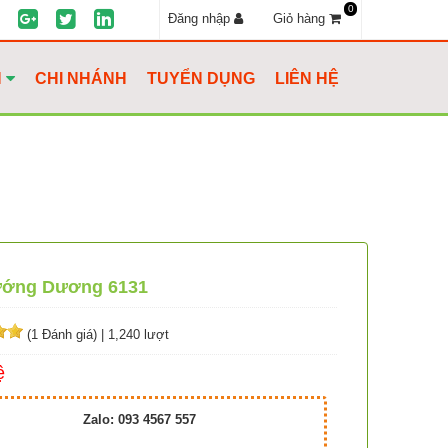
0
Đăng nhập
Giỏ hàng
H
CHI NHÁNH
TUYỂN DỤNG
LIÊN HỆ
ướng Dương 6131
(1 Đánh giá)
|
1,240 lượt
ệ
Zalo: 093 4567 557