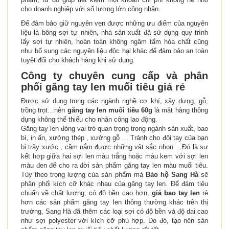
cho doanh nghiệp với số lượng lớn công nhân.
Để đảm bảo giữ nguyên vẹn được những ưu điểm của nguyên
liệu là bông sợi tự nhiên, nhà sản xuất đã sử dụng quy trình
lấy sợi tự nhiên, hoàn toàn không ngâm tẩm hóa chất cũng
như bổ sung các nguyên liệu độc hại khác để đảm bảo an toàn
tuyệt đối cho khách hàng khi sử dụng.
Công ty chuyên cung cấp và phân
phối găng tay len muối tiêu giá rẻ
Được sử dụng trong các ngành nghề cơ khí, xây dựng, gỗ,
trồng trọt…nên
găng tay len muối tiêu 60g
là mặt hàng thông
dụng không thể thiếu cho nhân công lao động.
Găng tay len đóng vai trò quan trọng trong ngành sản xuất, bao
bì, in ấn, xưởng thép , xưởng gỗ … Tránh cho đôi tay của bạn
bị trầy xước , cầm nắm được những vật sắc nhọn …Đó là sự
kết hợp giữa hai sợi len màu trắng hoặc màu kem với sợi len
màu đen để cho ra đời sản phẩm găng tay len màu muối tiêu.
Tùy theo trọng lượng của sản phẩm mà
Bảo hộ Sang Hà
sẽ
phân phối kích cỡ khác nhau của găng tay len. Để đảm tiêu
chuẩn về chất lượng, có độ bền cao hơn,
giá bao tay len
rẻ
hơn các sản phẩm găng tay len thông thường khác trên thị
trường, Sang Hà đã thêm các loại sợi có độ bền và độ dai cao
như sợi polyester với kích cỡ phù hợp. Do đó, tạo nên sản