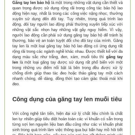
Găng tay len bảo hộ
là một trong những vật dụng cần thiết và
quan trọng được sử dụng rộng rãi trong công tác bảo hộ lao
động hiện nay, nhất là trong các công việc nặng nhọc, thường
xuyên sử dụng đến đôi tay. Tuy nhiên, trong quá trình lao
động, đôi tay người lao động phải thường xuyên tiếp xúc với
những vật sắc nhọn hay những vật gây nguy hiểm. Vì vậy,
người lao động cần phải sử dụng găng tay bảo hộ để tránh bị
thương, bảo vệ an toàn tuyệt đối cho đôi tay của mình. Găng
tay len là một loại găng tay bảo hộ lao động có ứng dụng rất
rộng rãi trong các ngành nghề khác nhau. Được thiết kế với đa
dạng màu sắc như trắng, đen, xám, muối tiêu thì
găng tay
len
là một loại găng tay được sử dụng rất phổ biến với một
trong những ưu điểm nổi bật là bên trong đều được xử lý
chống dính giúp thao tác đeo hoặc tháo găng tay một cách
nhanh chóng, dễ dàng, đồng thời tạo cảm giác thoải mái khi
đeo.
Công dụng của găng tay len muối tiêu
Với công nghệ tân tiến, hiện đại xử lý chất liệu chính là chất
len tự nhiên giúp tiêu diệt hoàn toàn các vi khuẩn có sẵn trong
từng sợi len nguyên liệu ban đầu cũng như các vi khuẩn phát
sinh trong quá trình làm việc thông qua bụi bẩn hay mồ hôi tiết