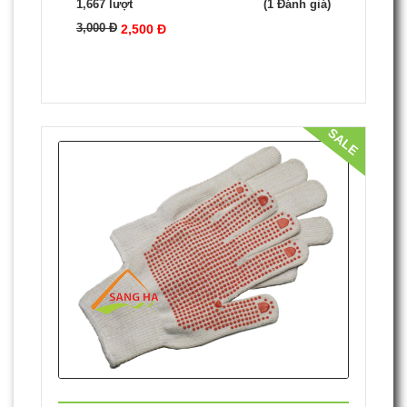
3,500 Đ
2,800 Đ
SALE
Găng Tay Len Poly 40g
1,667 lượt
(1 Đánh giá)
3,000 Đ
2,500 Đ
SALE