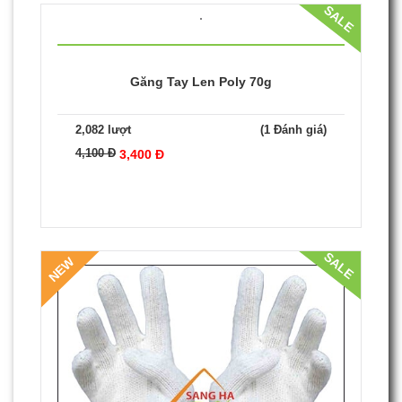
Găng Tay Len Poly 80g
1,628 lượt
(1 Đánh giá)
4,500 Đ
3,800 Đ
SALE
Găng Tay Len Poly 70g
2,082 lượt
(1 Đánh giá)
4,100 Đ
3,400 Đ