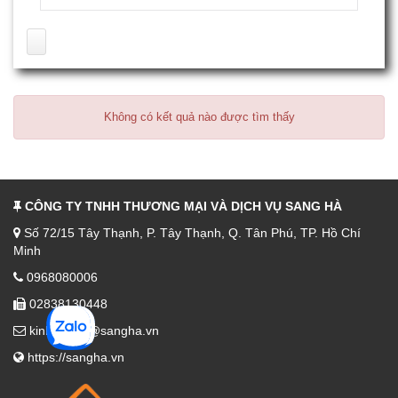
Găng Tay Len Đen 40g
2,707 lượt
(1 Đánh giá)
2,500 Đ
1,800 Đ
Không có kết quả nào được tìm thấy
CÔNG TY TNHH THƯƠNG MẠI VÀ DỊCH VỤ SANG HÀ