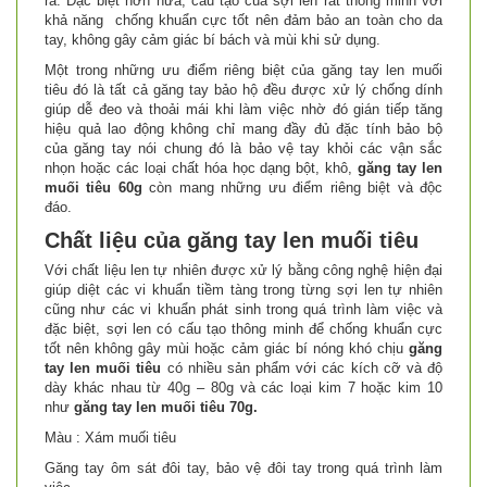
ra. Đặc biệt hơn nữa, cấu tạo của sợi len rất thông minh với
khả năng chống khuẩn cực tốt nên đảm bảo an toàn cho da
tay, không gây cảm giác bí bách và mùi khi sử dụng.
Một trong những ưu điểm riêng biệt của găng tay len muối
tiêu đó là tất cả găng tay bảo hộ đều được xử lý chống dính
giúp dễ đeo và thoải mái khi làm việc nhờ đó gián tiếp tăng
hiệu quả lao động không chỉ mang đầy đủ đặc tính bảo bộ
của găng tay nói chung đó là bảo vệ tay khỏi các vận sắc
nhọn hoặc các loại chất hóa học dạng bột, khô,
găng tay len
muối tiêu 60g
còn mang những ưu điểm riêng biệt và độc
đáo.
Chất liệu của găng tay len muối tiêu
Với chất liệu len tự nhiên được xử lý bằng công nghệ hiện đại
giúp diệt các vi khuẩn tiềm tàng trong từng sợi len tự nhiên
cũng như các vi khuẩn phát sinh trong quá trình làm việc và
đặc biệt, sợi len có cấu tạo thông minh để chống khuẩn cực
tốt nên không gây mùi hoặc cảm giác bí nóng khó chịu
găng
tay len muối tiêu
có nhiều sản phẩm với các kích cỡ và độ
dày khác nhau từ 40g – 80g và các loại kim 7 hoặc kim 10
như
găng tay len muối tiêu 70g
.
Màu : Xám muối tiêu
Găng tay ôm sát đôi tay, bảo vệ đôi tay trong quá trình làm