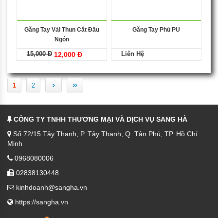
Găng Tay Vải Thun Cắt Đầu
Găng Tay Phủ PU
Ngón
15,000 Đ
Liên Hệ
12,000 Đ
›
»
1
2
CÔNG TY TNHH THƯƠNG MẠI VÀ DỊCH VỤ SANG HÀ
Số 72/15 Tây Thạnh, P. Tây Thạnh, Q. Tân Phú, TP. Hồ Chí
Minh
0968080006
02838130448
kinhdoanh@sangha.vn
https://sangha.vn