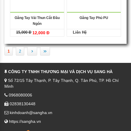
Găng Tay Vải Thun Cắt Đầu
Găng Tay Phủ PU
Ngón
15,000 Đ
Liên Hệ
12,000 Đ
›
»
1
2
CÔNG TY TNHH THƯƠNG MẠI VÀ DỊCH VỤ SANG HÀ
Số 72/15 Tây Thạnh, P. Tây Thạnh, Q. Tân Phú, TP. Hồ Chí
Minh
0968080006
02838130448
kinhdoanh@sangha.vn
https://sangha.vn