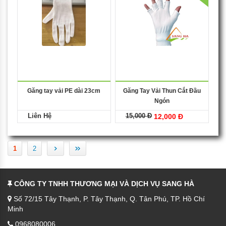
Găng tay vải PE dài 23cm
Găng Tay Vải Thun Cắt Đầu
Ngón
Liên Hệ
15,000 Đ
12,000 Đ
›
»
1
2
CÔNG TY TNHH THƯƠNG MẠI VÀ DỊCH VỤ SANG HÀ
Số 72/15 Tây Thạnh, P. Tây Thạnh, Q. Tân Phú, TP. Hồ Chí
Minh
0968080006