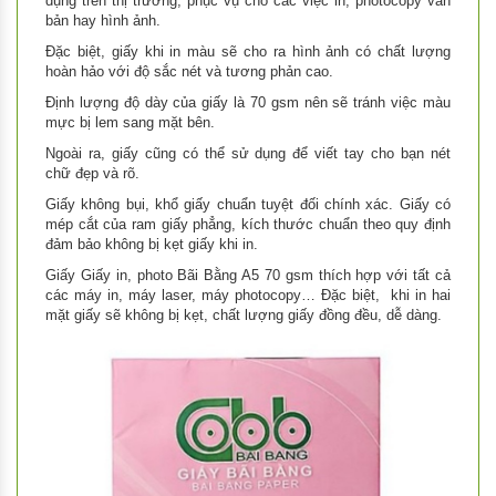
dụng trên thị trường, phục vụ cho các việc in, photocopy văn
bản hay hình ảnh.
Đặc biệt, giấy khi in màu sẽ cho ra hình ảnh có chất lượng
hoàn hảo với độ sắc nét và tương phản cao.
Định lượng độ dày của giấy là 70 gsm nên sẽ tránh việc màu
mực bị lem sang mặt bên.
Ngoài ra, giấy cũng có thể sử dụng để viết tay cho bạn nét
chữ đẹp và rõ.
Giấy không bụi, khổ giấy chuẩn tuyệt đối chính xác. Giấy có
mép cắt của ram giấy phẳng, kích thước chuẩn theo quy định
đảm bảo không bị kẹt giấy khi in.
Giấy Giấy in, photo Bãi Bằng A5 70 gsm thích hợp với tất cả
các máy in, máy laser, máy photocopy… Đặc biệt, khi in hai
mặt giấy sẽ không bị kẹt, chất lượng giấy đồng đều, dễ dàng.