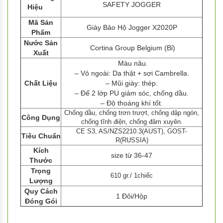
SAFETY JOGGER
Hiệu
Mã Sản
Giày Bảo Hộ Jogger X2020P
Phẩm
Nước Sản
Cortina Group Belgium (Bỉ)
Xuất
Màu nâu.
– Vỏ ngoài: Da thật + sợi Cambrella.
Chất Liệu
– Mũi giày: thép.
– Đế 2 lớp PU giảm sóc, chống dầu.
– Độ thoáng khí tốt.
Chống dầu, chống trơn trượt, chống dập ngón,
Công Dụng
chống tĩnh điện, chống đâm xuyên.
CE S3, AS/NZS2210.3(AUST), GOST-
Tiêu Chuẩn
R(RUSSIA)
Kích
size từ 36-47
Thước
Trọng
610 gr./ 1chiếc
Lượng
Quy Cách
1 Đôi/Hộp
Đóng Gói