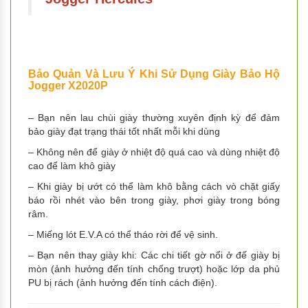
Bảo Quản Và Lưu Ý Khi Sử Dụng Giày Bảo Hộ
Jogger X2020P
– Bạn nên lau chùi giày thường xuyên định kỳ để đảm
bảo giày đạt trạng thái tốt nhất mỗi khi dùng
– Không nên để giày ở nhiệt độ quá cao và dùng nhiệt độ
cao để làm khô giày
– Khi giày bị ướt có thể làm khô bằng cách vò chặt giấy
báo rồi nhét vào bên trong giày, phơi giày trong bóng
râm.
– Miếng lót E.V.A có thể tháo rời để vệ sinh.
– Bạn nên thay giày khi: Các chi tiết gờ nổi ở đế giày bị
mòn (ảnh hưởng đến tính chống trượt) hoặc lớp da phủ
PU bị rách (ảnh hưởng đến tính cách điện).