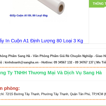
THÔNG T
ấy In Cuộn A1 Định Lượng 80 Loại 3 Kg
hòng Phẩm Sang Hà - Văn Phòng Phẩm Giá Rẻ Chuyên Nghiệp - Giao 
hệ :
kinhdoanh@sangha.vn
- Hotline: 09 34567 132 - 09 34767 137 ( Ms Tiê
ng Ty TNHH Thương Mại Và Dịch Vụ Sang 
n phòng:
chỉ:
72/15 Đường Tây Thạnh, Phường Tây Thạnh, Quận Tân Phú, TP,HCM (K