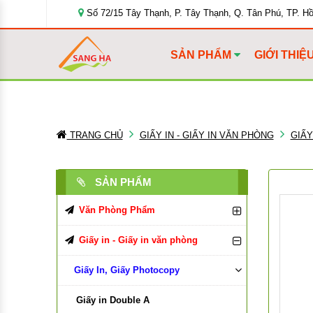
Số 72/15 Tây Thạnh, P. Tây Thạnh, Q. Tân Phú, TP. H
SẢN PHẨM
GIỚI THIỆ
TRANG CHỦ
GIẤY IN - GIẤY IN VĂN PHÒNG
GIẤY
SẢN PHẨM
Văn Phòng Phẩm
Bút Viết Các Loại
Giấy in - Giấy in văn phòng
Bìa Đựng Hồ Sơ
Giấy In, Giấy Photocopy
Bút Bi
Tập, Vở, Sổ
Bút Chì, Ruột Chì
Bìa Màu
Giấy in Double A