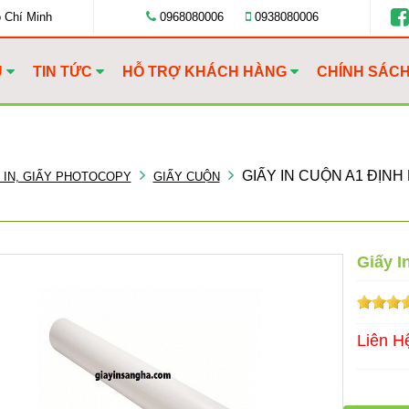
ồ Chí Minh
0968080006
0938080006
U
TIN TỨC
HỖ TRỢ KHÁCH HÀNG
CHÍNH SÁC
GIẤY IN CUỘN A1 ĐỊNH
 IN, GIẤY PHOTOCOPY
GIẤY CUỘN
Giấy I
Liên H