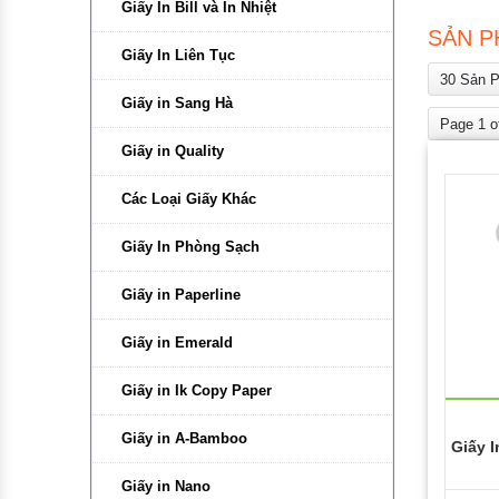
Bìa Dây
Giá Đỡ Đa Năng
Băng Keo Điện
Giấy In Bill và In Nhiệt
SẢN P
Bìa Trình Ký
Các Loại Băng Keo Khác
Giấy In Liên Tục
30 Sản 
Bìa Lỗ
Băng Keo Hai Mặt
Giấy in Sang Hà
Page 1 o
Cặp Đựng Tài Liệu
Màng Nhựa PE
Giấy in Quality
Bìa Nhẫn , Bìa Kẹp
Băng Keo Văn Phòng
Các Loại Giấy Khác
Băng Keo Thiên Long
Giấy In Phòng Sạch
Băng Keo Đục
Giấy in Paperline
Băng Keo Trong
Giấy in Emerald
Băng Keo Màu
Giấy in Ik Copy Paper
Băng Keo Xốp
Giấy in A-Bamboo
Giấy 
Băng Keo Simili
Giấy in Nano