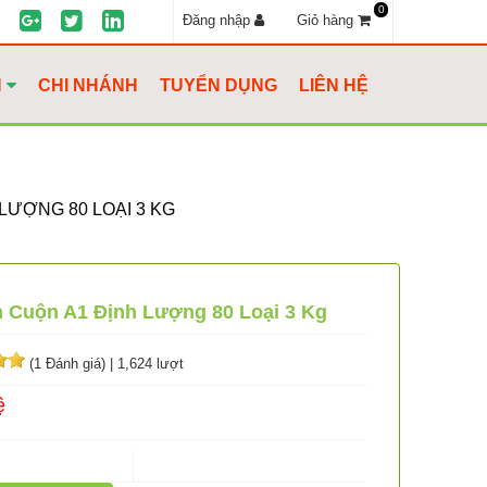
0
Đăng nhập
Giỏ hàng
H
CHI NHÁNH
TUYỂN DỤNG
LIÊN HỆ
 LƯỢNG 80 LOẠI 3 KG
n Cuộn A1 Định Lượng 80 Loại 3 Kg
(1 Đánh giá)
|
1,624 lượt
ệ