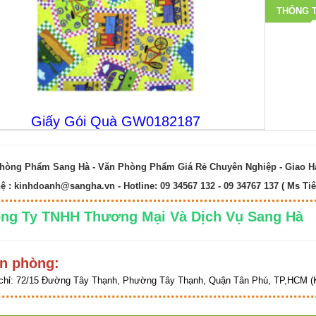
THÔNG T
Giấy Gói Quà GW0182187
hòng Phẩm Sang Hà - Văn Phòng Phẩm Giá Rẻ Chuyên Nghiệp - Giao 
hệ :
kinhdoanh@sangha.vn
- Hotline: 09 34567 132 - 09 34767 137 ( Ms Tiê
ng Ty TNHH Thương Mại Và Dịch Vụ Sang 
n phòng:
chỉ:
72/15 Đường Tây Thạnh, Phường Tây Thạnh, Quận Tân Phú, TP,HCM (K