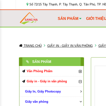
Số 72/15 Tây Thạnh, P. Tây Thạnh, Q. Tân Phú, TP. H
SẢN PHẨM
GIỚI THIỆ
TRANG CHỦ
GIẤY IN - GIẤY IN VĂN PHÒNG
GIẤ
SẢN PHẨM
Văn Phòng Phẩm
Bút Viết Các Loại
Giấy in - Giấy in văn phòng
Bìa Đựng Hồ Sơ
Giấy In, Giấy Photocopy
Bút Bi
Tập, Vở, Sổ
Giấy văn phòng
Bút Chì, Ruột Chì
Bìa Màu
Giấy in Double A