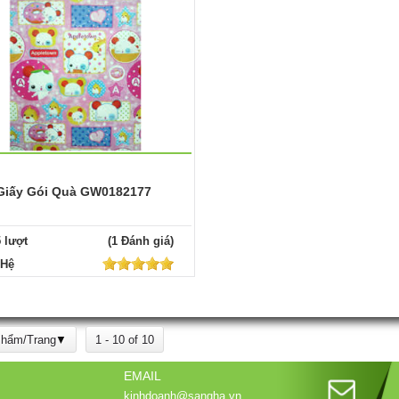
Giấy Gói Quà GW0182177
5 lượt
(1 Đánh giá)
 Hệ
Phẩm/Trang
1 - 10 of 10
EMAIL
kinhdoanh@sangha.vn