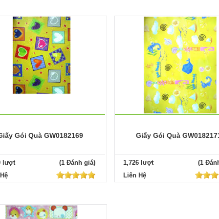
Giấy Gói Quà GW0182169
Giấy Gói Quà GW018217
0 lượt
(1 Đánh giá)
1,726 lượt
(1 Đánh
 Hệ
Liên Hệ