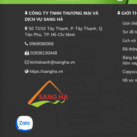
Vải Làm Bảng
Úp Ly
CÔNG TY TNHH THƯƠNG MẠI VÀ
GIỚI T
DỊCH VỤ SANG HÀ
Gỗ Làm Bảng
Bình Nước Nhựa
Giới th
Số 72/15 Tây Thạnh, P. Tây Thạnh, Q.
Sơ đồ t
Nhựa Làm Bảng
Lồng Bàn Nhựa
Tân Phú, TP. Hồ Chí Minh
Lịch sử
0968080006
Nhôm Làm Bảng
Bình Lọc Nước
Đã thôn
02838130448
Bảng bá
Co Nhựa Làm Bảng
Móc Dù
kinhdoanh@sangha.vn
hôm na
https://sangha.vn
Copysc
Bình Sữa
Hồ sơ n
Phôi nhựa