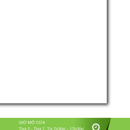
GIỜ MỞ CỬA
Thứ 2 - Thứ 7: Từ 7h30p' - 17h30p'