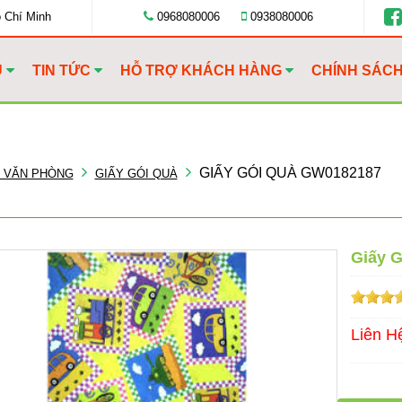
ồ Chí Minh
0968080006
0938080006
U
TIN TỨC
HỖ TRỢ KHÁCH HÀNG
CHÍNH SÁC
GIẤY GÓI QUÀ GW0182187
Y VĂN PHÒNG
GIẤY GÓI QUÀ
Giấy 
Liên H