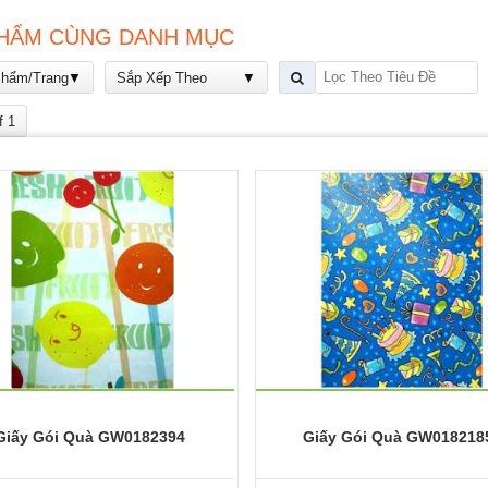
HẨM CÙNG DANH MỤC
Phẩm/Trang
Sắp Xếp Theo
f 1
Giấy Gói Quà GW0182394
Giấy Gói Quà GW018218