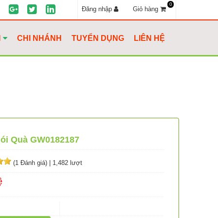
0
Đăng nhập
Giỏ hàng
H
CHI NHÁNH
TUYỂN DỤNG
LIÊN HỆ
Gói Quà GW0182187
(1 Đánh giá)
|
1,482 lượt
ệ