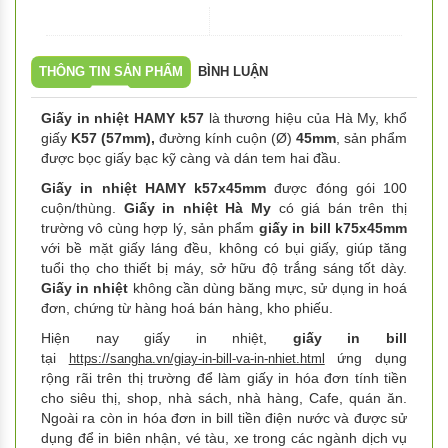
THÔNG TIN SẢN PHẨM
BÌNH LUẬN
Giấy in nhiệt HAMY k57
là thương hiệu của Hà My, khổ
giấy
K57 (57mm),
đường kính cuộn (Ø)
45mm
, sản phẩm
được bọc giấy bạc kỹ càng và dán tem hai đầu.
Giấy in nhiệt HAMY k57x45mm
được đóng gói 100
cuộn/thùng.
Giấy in nhiệt Hà My
có giá bán trên thị
trường vô cùng hợp lý, sản phẩm
giấy in bill k75x45mm
với bề mặt giấy láng đều, không có bụi giấy, giúp tăng
tuổi thọ cho thiết bị máy, sở hữu độ trắng sáng tốt dày.
Giấy in nhiệt
không cần dùng băng mực, sử dụng in hoá
đơn, chứng từ hàng hoá bán hàng, kho phiếu.
Hiện nay giấy in nhiệt,
giấy in bill
tại
ứng dụng
https://sangha.vn/giay-in-bill-va-in-nhiet.html
rộng rãi trên thị trường để làm giấy in hóa đơn tính tiền
cho siêu thị, shop, nhà sách, nhà hàng, Cafe, quán ăn.
Ngoài ra còn in hóa đơn in bill tiền điện nước và được sử
dụng để in biên nhận, vé tàu, xe trong các ngành dịch vụ