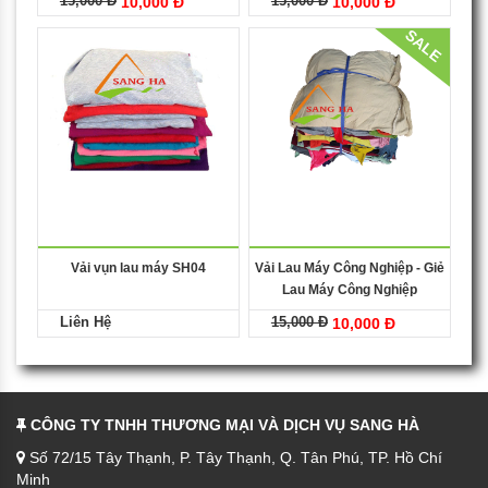
15,000 Đ
15,000 Đ
10,000 Đ
10,000 Đ
SALE
Vải vụn lau máy SH04
Vải Lau Máy Công Nghiệp - Giẻ
Lau Máy Công Nghiệp
Liên Hệ
15,000 Đ
10,000 Đ
CÔNG TY TNHH THƯƠNG MẠI VÀ DỊCH VỤ SANG HÀ
Số 72/15 Tây Thạnh, P. Tây Thạnh, Q. Tân Phú, TP. Hồ Chí
Minh