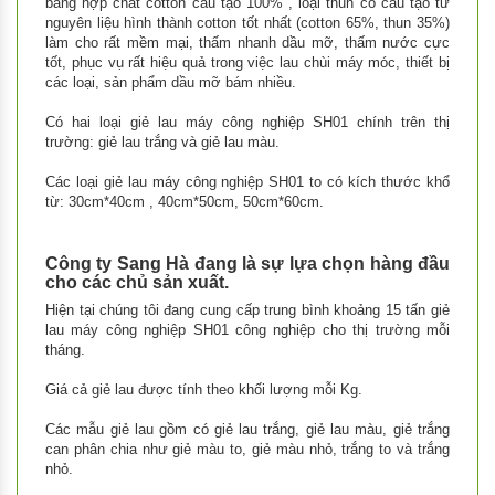
bằng hợp chất cotton cấu tạo 100% , loại thun có cấu tạo từ
nguyên liệu hình thành cotton tốt nhất (cotton 65%, thun 35%)
làm cho rất mềm mại, thấm nhanh dầu mỡ, thấm nước cực
tốt, phục vụ rất hiệu quả trong việc lau chùi máy móc, thiết bị
các loại, sản phẩm dầu mỡ bám nhiều.
Có hai loại giẻ lau máy công nghiệp SH01 chính trên thị
trường: giẻ lau trắng và giẻ lau màu.
Các loại giẻ lau máy công nghiệp SH01 to có kích thước khổ
từ: 30cm*40cm , 40cm*50cm, 50cm*60cm.
Công ty Sang Hà đang là sự lựa chọn hàng đầu
cho các chủ sản xuất.
Hiện tại chúng tôi đang cung cấp trung bình khoảng 15 tấn giẻ
lau máy công nghiệp SH01 công nghiệp cho thị trường mỗi
tháng.
Giá cả giẻ lau được tính theo khối lượng mỗi Kg.
Các mẫu giẻ lau gồm có giẻ lau trắng, giẻ lau màu, giẻ trắng
can phân chia như giẻ màu to, giẻ màu nhỏ, trắng to và trắng
nhỏ.