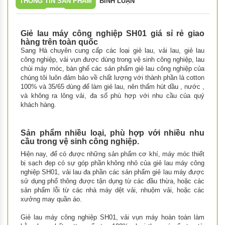
THÔNG TIN SẢN PHẨM
BÌNH LUẬN
Giẻ lau máy công nghiệp SH01 giá sỉ rẻ giao
hàng trên toàn quốc
Sang Hà chuyên cung cấp các loại giẻ lau, vải lau, giẻ lau
công nghiệp, vải vụn được dùng trong vệ sinh công nghiệp, lau
chùi máy móc, bàn ghế các sản phẩm giẻ lau công nghiệp của
chúng tôi luôn đảm bảo về chất lượng với thành phần là cotton
100% và 35/65 dùng để làm giẻ lau, nên thấm hút dầu , nước ,
và không ra lông vải, đa số phù hợp với nhu cầu của quý
khách hàng.
Sản phẩm nhiều loại, phù hợp với nhiều nhu
cầu trong vệ sinh công nghiệp.
Hiện nay, để có được những sản phẩm cơ khí, máy móc thiết
bị sạch đẹp có sự góp phần không nhỏ của giẻ lau máy công
nghiệp SH01, vải lau đa phần các sản phẩm giẻ lau máy được
sử dụng phổ thông được tận dụng từ các đầu thừa, hoặc các
sản phẩm lỗi từ các nhà máy dệt vải, nhuộm vải, hoặc các
xưởng may quần áo.
Giẻ lau máy công nghiệp SH01,
vải vụn máy
hoàn toàn làm