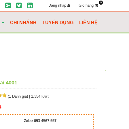
0
Đăng nhập
Giỏ hàng
H
CHI NHÁNH
TUYỂN DỤNG
LIÊN HỆ
ai 4001
(1 Đánh giá)
|
1,354 lượt
ệ
Zalo: 093 4567 557