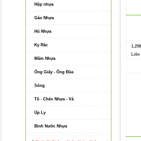
Bảng Di Động Trắng
Hộp nhựa
Bảng Di Động Hai Mặt Xanh
Gáo Nhựa
Phụ Kiện Bảng
Hũ Nhựa
Bảng Có Bánh Xe
Ky Rác
1,29
Liên
Bảng Di Động Xanh
Mâm Nhựa
Bảng Kính Từ
Ống Giấy - Ống Đũa
Vật Liệu Làm Bảng
Sóng
Keo Làm Bảng
Tô - Chén Nhựa - Vá
Vải Làm Bảng
Úp Ly
Gỗ Làm Bảng
Bình Nước Nhựa
Nhựa Làm Bảng
Lồng Bàn Nhựa