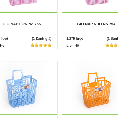
GIỎ NẮP LỚN No.755
GIỎ NẮP NHỎ No.754
8 lượt
(1 Đánh giá)
1,279 lượt
(1 Đánh
 Hệ
Liên Hệ