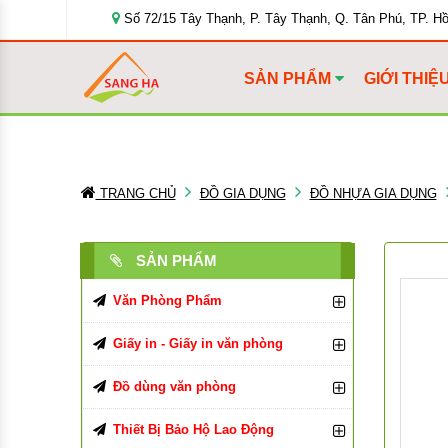
Số 72/15 Tây Thạnh, P. Tây Thạnh, Q. Tân Phú, TP. H
SẢN PHẨM
GIỚI THIỆ
TRANG CHỦ
ĐỒ GIA DỤNG
ĐỒ NHỰA GIA DỤNG
SẢN PHẨM
Văn Phòng Phẩm
Bút Viết Các Loại
Giấy in - Giấy in văn phòng
Bìa Đựng Hồ Sơ
Giấy In, Giấy Photocopy
Bút Bi
Đồ dùng văn phòng
Tập, Vở, Sổ
Giấy văn phòng
Đồ Dùng Văn Phòng Phẩm
Bút Chì, Ruột Chì
Bìa Màu
Giấy in Double A
Thiết Bị Bảo Hộ Lao Động