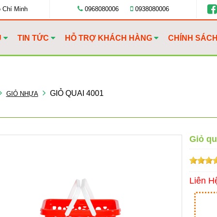
ồ Chí Minh
0968080006
0938080006
U
TIN TỨC
HỖ TRỢ KHÁCH HÀNG
CHÍNH SÁC
GIỎ QUAI 4001
GIỎ NHỰA
Giỏ qu
Liên H