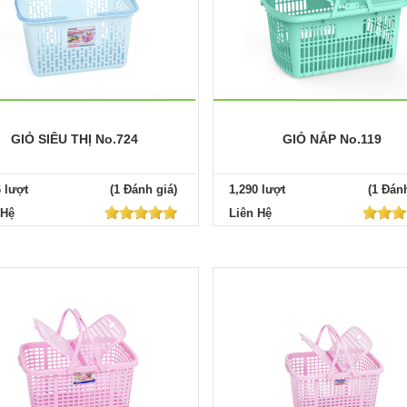
GIỎ SIÊU THỊ No.724
GIỎ NẮP No.119
6 lượt
(1 Đánh giá)
1,290 lượt
(1 Đánh
 Hệ
Liên Hệ