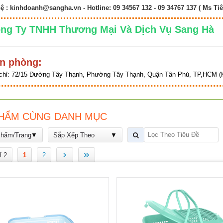
hệ :
kinhdoanh@sangha.vn
- Hotline: 09 34567 132 - 09 34767 137 ( Ms Tiê
ng Ty TNHH Thương Mại Và Dịch Vụ Sang 
n phòng:
chỉ:
72/15 Đường Tây Thạnh, Phường Tây Thạnh, Quận Tân Phú, TP,HCM (K
HẨM CÙNG DANH MỤC
Phẩm/Trang
Sắp Xếp Theo
›
»
f 2
1
2