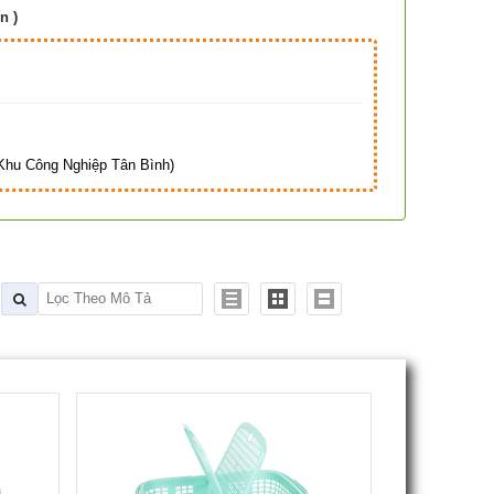
n )
Hà
hu Công Nghiệp Tân Bình)