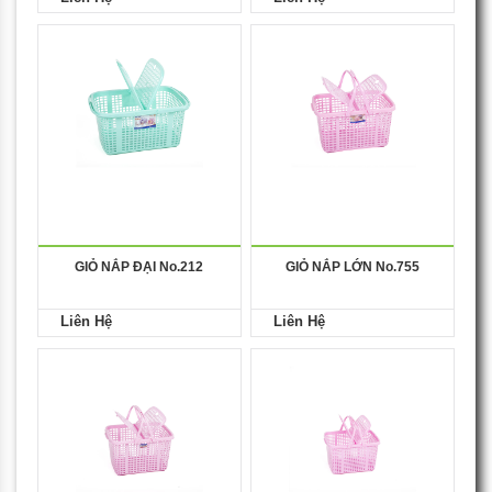
GIỎ NẮP ĐẠI No.212
GIỎ NẮP LỚN No.755
Liên Hệ
Liên Hệ