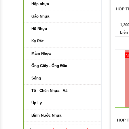
Bảng Di Động Trắng
Hộp nhựa
HỘP T
Bảng Di Động Hai Mặt Xanh
Gáo Nhựa
1,20
Phụ Kiện Bảng
Hũ Nhựa
Liên
Bảng Có Bánh Xe
Ky Rác
Bảng Di Động Xanh
Mâm Nhựa
Bảng Kính Từ
Ống Giấy - Ống Đũa
Vật Liệu Làm Bảng
Sóng
Keo Làm Bảng
Tô - Chén Nhựa - Vá
Vải Làm Bảng
Úp Ly
Gỗ Làm Bảng
Bình Nước Nhựa
HỘP T
Nhựa Làm Bảng
Lồng Bàn Nhựa