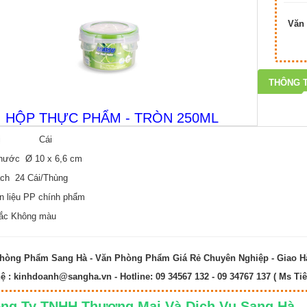
Văn 
THÔNG T
HỘP THỰC PHẨM - TRÒN 250ML
 vị Cái
thước Ø 10 x 6,6 cm
ách 24 Cái/Thùng
n liệu PP chính phẩm
ắc Không màu
hòng Phẩm Sang Hà - Văn Phòng Phẩm Giá Rẻ Chuyên Nghiệp - Giao 
hệ :
kinhdoanh@sangha.vn
- Hotline: 09 34567 132 - 09 34767 137 ( Ms Tiê
ng Ty TNHH Thương Mại Và Dịch Vụ Sang 