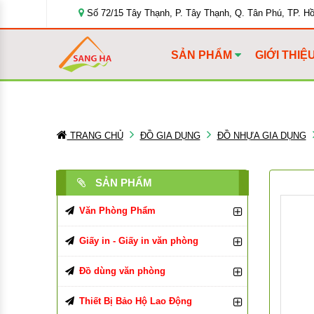
Số 72/15 Tây Thạnh, P. Tây Thạnh, Q. Tân Phú, TP. H
SẢN PHẨM
GIỚI THIỆ
TRANG CHỦ
ĐỒ GIA DỤNG
ĐỒ NHỰA GIA DỤNG
SẢN PHẨM
Văn Phòng Phẩm
Bút Viết Các Loại
Giấy in - Giấy in văn phòng
Bìa Đựng Hồ Sơ
Giấy In, Giấy Photocopy
Bút Bi
Đồ dùng văn phòng
Tập, Vở, Sổ
Giấy văn phòng
Đồ Dùng Văn Phòng Phẩm
Bút Chì, Ruột Chì
Bìa Màu
Giấy in Double A
Thiết Bị Bảo Hộ Lao Động