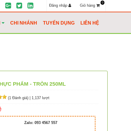
0
Đăng nhập
Giỏ hàng
H
CHI NHÁNH
TUYỂN DỤNG
LIÊN HỆ
HỰC PHẨM - TRÒN 250ML
(1 Đánh giá)
|
1,137 lượt
ệ
Zalo: 093 4567 557