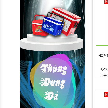
HỘP 
1,23
Liên