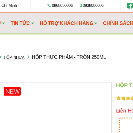
ồ Chí Minh
0968080006
0938080006
U
TIN TỨC
HỖ TRỢ KHÁCH HÀNG
CHÍNH SÁC
HỘP THỰC PHẨM - TRÒN 250ML
HỘP NHỰA
HỘP T
Liên H