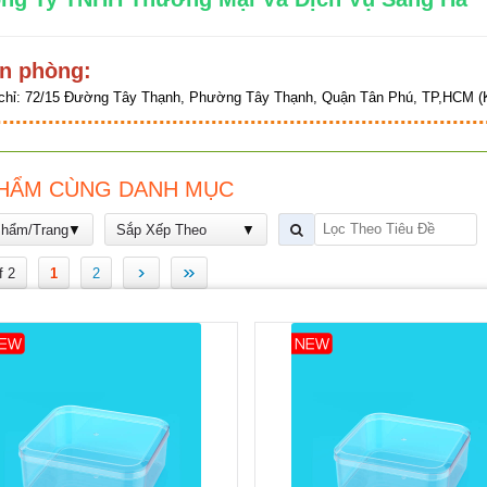
n phòng:
chỉ:
72/15 Đường Tây Thạnh, Phường Tây Thạnh, Quận Tân Phú, TP,HCM (K
HẨM CÙNG DANH MỤC
Phẩm/Trang
Sắp Xếp Theo
›
»
f 2
1
2