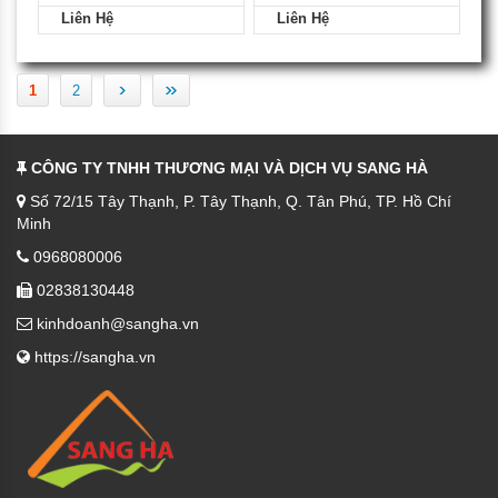
Liên Hệ
Liên Hệ
›
»
1
2
CÔNG TY TNHH THƯƠNG MẠI VÀ DỊCH VỤ SANG HÀ
Số 72/15 Tây Thạnh, P. Tây Thạnh, Q. Tân Phú, TP. Hồ Chí
Minh
0968080006
02838130448
kinhdoanh@sangha.vn
https://sangha.vn