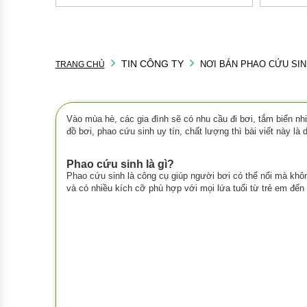
TIN CÔNG TY
NƠI BÁN PHAO CỨU SIN
TRANG CHỦ
Vào mùa hè, các gia đình sẽ có nhu cầu đi bơi, tắm biển n
đồ bơi, phao cứu sinh uy tín, chất lượng thì bài viết này 
Phao cứu sinh là gì?
Phao cứu sinh là công cụ giúp người bơi có thể nổi mà khô
và có nhiều kích cỡ phù hợp với mọi lứa tuổi từ trẻ em đến