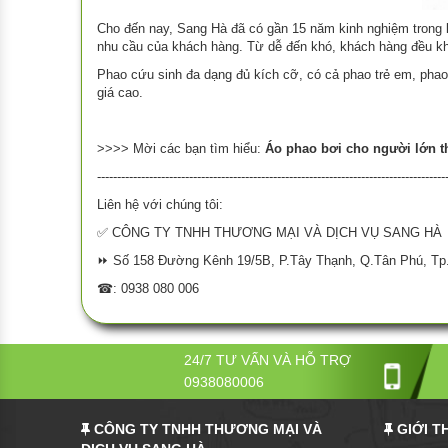
Cho đến nay, Sang Hà đã có gần 15 năm kinh nghiệm trong 
nhu cầu của khách hàng. Từ dễ đến khó, khách hàng đều kh
Phao cứu sinh đa dạng đủ kích cỡ, có cả phao trẻ em, phao
giá cao.
>>>> Mời các bạn tìm hiểu:
Áo phao bơi cho người lớn t
---------------------------------------------------------------------------------------
Liên hệ với chúng tôi:
✅ CÔNG TY TNHH THƯƠNG MẠI VÀ DỊCH VỤ SANG HÀ
⏩ Số 158 Đường Kênh 19/5B, P.Tây Thạnh, Q.Tân Phú, Tp
☎: 0938 080 006
24/7 TƯ VẤN VÀ HỖ TRỢ
0938080006
CÔNG TY TNHH THƯƠNG MẠI VÀ
GIỚI T