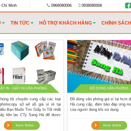
ồ Chí Minh
0968080006
0938080006
U
TIN TỨC
HỖ TRỢ KHÁCH HÀNG
CHÍNH SÁC
IẤY IN - GIẤY IN VĂN PHÒNG
ĐỒ DÙNG VĂN PHÒNG
húng tôi chuyên cung cấp các loại
Đồ dùng văn phòng giá sỉ tại hcm
 photocopy a3 a4 a5 giá sỉ rẻ tại
Hà cung cấp, đảm bảo đáp ứng mọ
ếu Bạn Muốn Tìm Giấy In Tốt nhất
của người dùng khi sử dụng.
y liên lạc CTy Sang Hà để được
t nhất cho bạn.
Xem thêm
Xem thêm