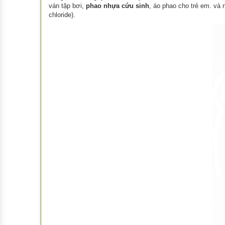
ván tập bơi,
phao nhựa cứu sinh
, áo phao cho trẻ em. và
chloride).