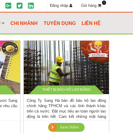
0
Đăng nhập
Giỏ hàng
H
CHI NHÁNH
TUYỂN DỤNG
LIÊN HỆ
THIẾT BỊ BẢO HỘ LAO ĐỘNG
 được Sang
Công Ty Sang Hà bán đồ bảo hộ lao động
Bảng viết
i nhu cầu
chính hãng TPHCM và các tỉnh thành khác
cam kết c
trên cả nước. Đặt mục tiêu an toàn người lao
viết giá 
động là trên hết. Cam kết những mặt hàng
phí vận c
bảo hộ giá rẻ tốt nhất, chiếc khấu cao khi
thể tham 
mua số lượng giá sỉ.
Xem thêm