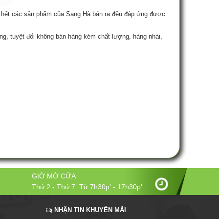
ầu hết các sản phẩm của Sang Hà bán ra đều đáp ứng được
ng, tuyệt đối không bán hàng kém chất lượng, hàng nhái,
GIỜ MỞ CỬA
Thứ 2 - Thứ 7: Từ 7h30p' - 17h30p'
NHẬN TIN KHUYẾN MÃI