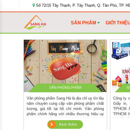
Số 72/15 Tây Thạnh, P. Tây Thạnh, Q. Tân Phú, TP. H
SẢN PHẨM
GIỚI THIỆ
VĂN PHÒNG PHẨM
G
Văn phòng phẩm Sang Hà là địa chỉ uy tín lâu
Công ty c
năm chuyên cung cấp văn phòng phẩm chất
Giấy in,
lượng, giá tốt tại hồ chí minh. Văn phòng
TPHCM .N
phẩm chính hãng với nhiều thương hiệu uy
TPHCM hã
tín như thiên long, deli, kokuyo, plus,…
tư vấn tố
Xem thêm