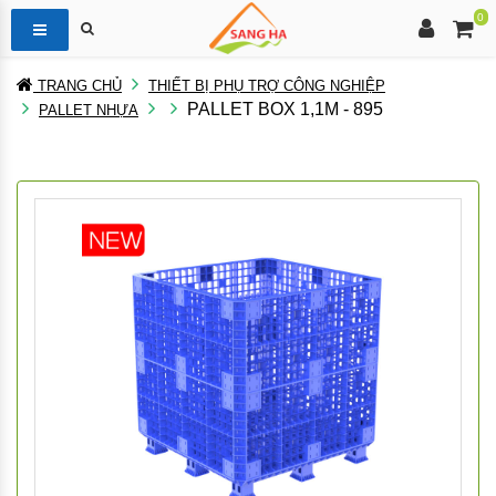
0
TRANG CHỦ
THIẾT BỊ PHỤ TRỢ CÔNG NGHIỆP
PALLET BOX 1,1M - 895
PALLET NHỰA