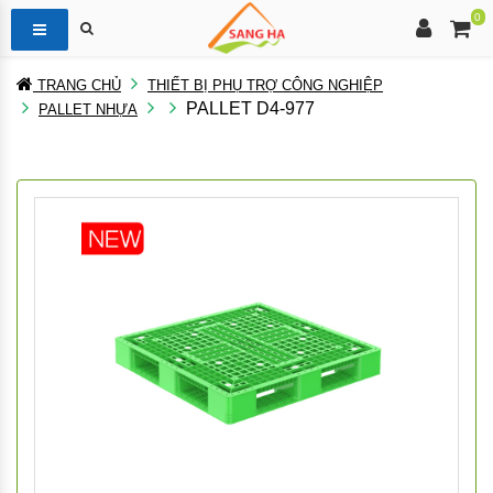
0
TRANG CHỦ
THIẾT BỊ PHỤ TRỢ CÔNG NGHIỆP
PALLET D4-977
PALLET NHỰA