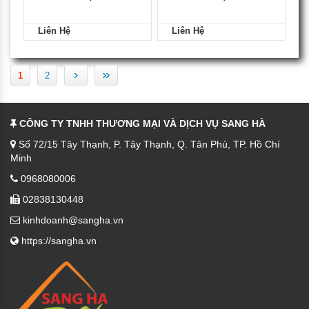
Liên Hệ
Liên Hệ
›
»
1
2
CÔNG TY TNHH THƯƠNG MẠI VÀ DỊCH VỤ SANG HÀ
Số 72/15 Tây Thạnh, P. Tây Thạnh, Q. Tân Phú, TP. Hồ Chí
Minh
0968080006
02838130448
kinhdoanh@sangha.vn
https://sangha.vn