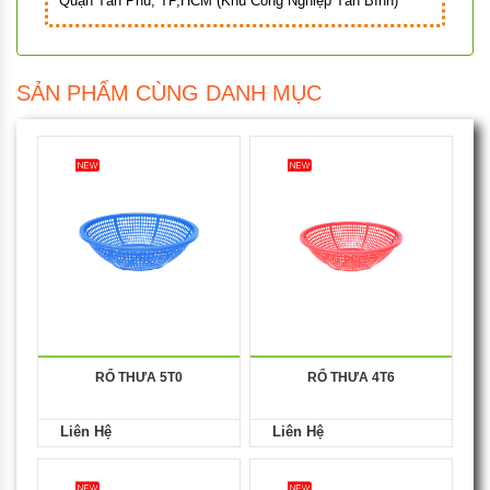
Quận Tân Phú, TP,HCM (Khu Công Nghiệp Tân Bình)
SẢN PHẨM CÙNG DANH MỤC
RỔ THƯA 5T0
RỔ THƯA 4T6
Liên Hệ
Liên Hệ