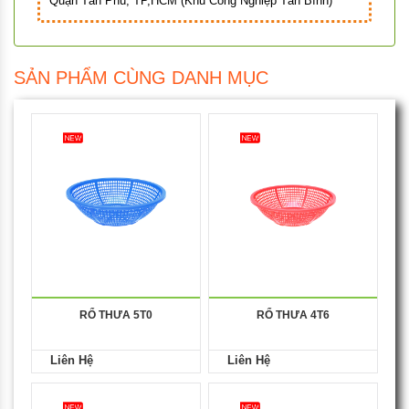
Quận Tân Phú, TP,HCM (Khu Công Nghiệp Tân Bình)
SẢN PHẨM CÙNG DANH MỤC
RỔ THƯA 5T0
RỔ THƯA 4T6
Liên Hệ
Liên Hệ