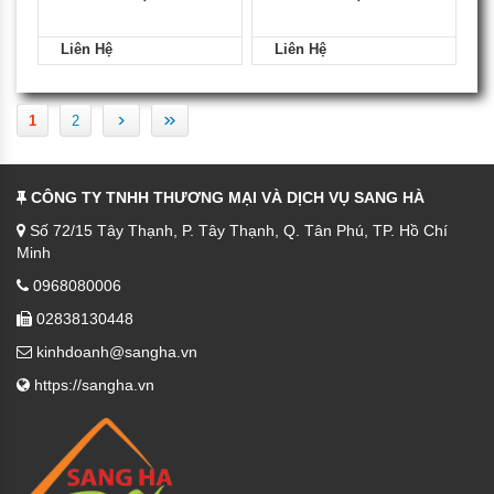
Liên Hệ
Liên Hệ
›
»
1
2
CÔNG TY TNHH THƯƠNG MẠI VÀ DỊCH VỤ SANG HÀ
Số 72/15 Tây Thạnh, P. Tây Thạnh, Q. Tân Phú, TP. Hồ Chí
Minh
0968080006
02838130448
kinhdoanh@sangha.vn
https://sangha.vn