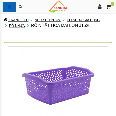
0
TRANG CHỦ
NHU YẾU PHẨM
ĐỒ NHỰA GIA DỤNG
RỔ NHẬT HOA MAI LỚN J1526
RỔ NHỰA