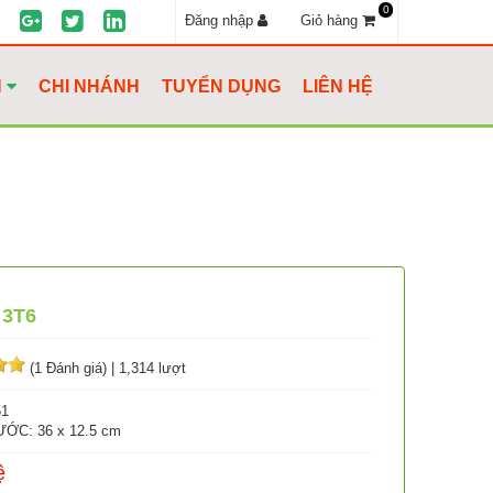
0
Đăng nhập
Giỏ hàng
H
CHI NHÁNH
TUYỂN DỤNG
LIÊN HỆ
 3T6
(1 Đánh giá)
|
1,314 lượt
51
ỚC: 36 x 12.5 cm
ệ