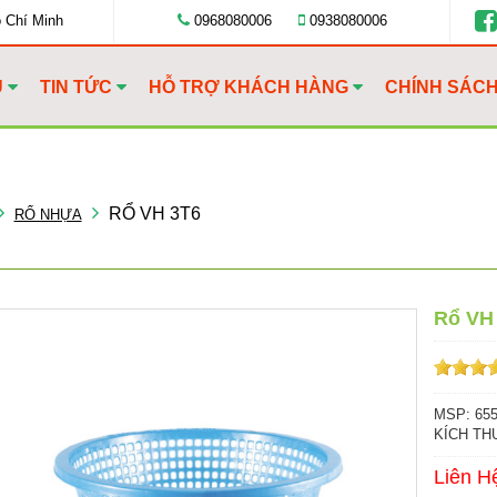
ồ Chí Minh
0968080006
0938080006
U
TIN TỨC
HỖ TRỢ KHÁCH HÀNG
CHÍNH SÁC
RỔ VH 3T6
RỔ NHỰA
Rổ VH
MSP: 65
KÍCH THƯ
Liên H