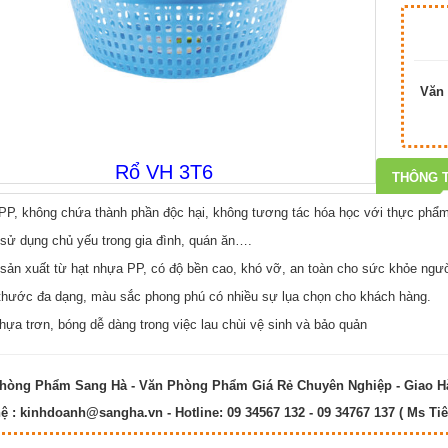
Văn 
Rổ VH 3T6
THÔNG T
P, không chứa thành phần độc hại, không tương tác hóa học với thực phẩm
ử dụng chủ yếu trong gia đình, quán ăn….
ản xuất từ hạt nhựa PP, có độ bền cao, khó vỡ, an toàn cho sức khỏe ngư
hước đa dạng, màu sắc phong phú có nhiều sự lụa chọn cho khách hàng.
ựa trơn, bóng dễ dàng trong việc lau chùi vệ sinh và bảo quản
hòng Phẩm Sang Hà - Văn Phòng Phẩm Giá Rẻ Chuyên Nghiệp - Giao 
hệ :
kinhdoanh@sangha.vn
- Hotline: 09 34567 132 - 09 34767 137 ( Ms Tiê