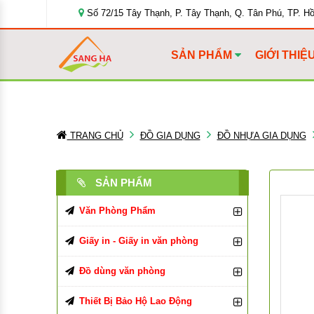
Số 72/15 Tây Thạnh, P. Tây Thạnh, Q. Tân Phú, TP. H
SẢN PHẨM
GIỚI THIỆ
TRANG CHỦ
ĐỒ GIA DỤNG
ĐỒ NHỰA GIA DỤNG
SẢN PHẨM
Văn Phòng Phẩm
Bút Viết Các Loại
Giấy in - Giấy in văn phòng
Bìa Đựng Hồ Sơ
Giấy In, Giấy Photocopy
Bút Bi
Đồ dùng văn phòng
Tập, Vở, Sổ
Giấy văn phòng
Đồ Dùng Văn Phòng Phẩm
Bút Chì, Ruột Chì
Bìa Màu
Giấy in Double A
Thiết Bị Bảo Hộ Lao Động