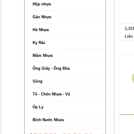
Bảng Di Động Trắng
Hộp nhựa
Bảng Di Động Hai Mặt Xanh
Gáo Nhựa
1,15
Phụ Kiện Bảng
Hũ Nhựa
Liên
Bảng Có Bánh Xe
Ky Rác
Bảng Di Động Xanh
Mâm Nhựa
Bảng Kính Từ
Ống Giấy - Ống Đũa
Vật Liệu Làm Bảng
Sóng
Keo Làm Bảng
Tô - Chén Nhựa - Vá
Vải Làm Bảng
Úp Ly
Gỗ Làm Bảng
Bình Nước Nhựa
Nhựa Làm Bảng
Lồng Bàn Nhựa