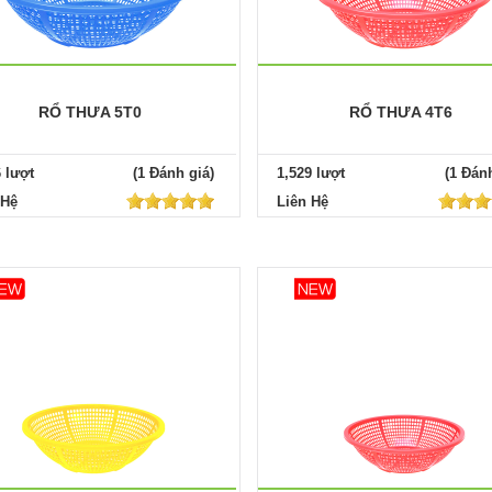
RỔ THƯA 5T0
RỔ THƯA 4T6
6 lượt
(1 Đánh giá)
1,529 lượt
(1 Đánh
 Hệ
Liên Hệ