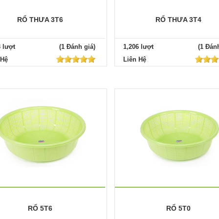
RỔ THƯA 3T6
RỔ THƯA 3T4
3 lượt
(1 Đánh giá)
1,206 lượt
(1 Đánh
 Hệ
Liên Hệ
RỔ 5T6
RỔ 5T0