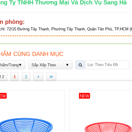
ng Ty TNHH Thương Mại Và Dịch Vụ Sang 
n phòng:
chỉ:
72/15 Đường Tây Thạnh, Phường Tây Thạnh, Quận Tân Phú, TP,HCM (K
HẨM CÙNG DANH MỤC
Phẩm/Trang
Sắp Xếp Theo
›
»
f 2
1
2