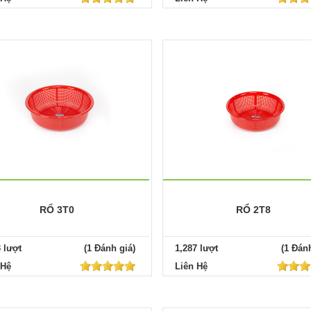
RỔ 3T0
RỔ 2T8
3 lượt
(1 Đánh giá)
1,287 lượt
(1 Đánh
 Hệ
Liên Hệ