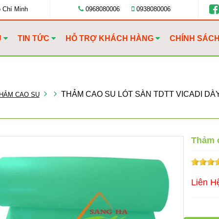
ồ Chí Minh
0968080006
0938080006
U
TIN TỨC
HỖ TRỢ KHÁCH HÀNG
CHÍNH SÁC
THẢM CAO SU LÓT SÀN TDTT VICADI DÀY
HẢM CAO SU
Thảm c
Liên H