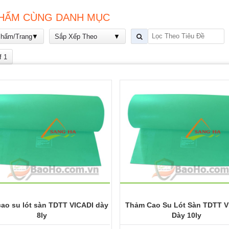
HẨM CÙNG DANH MỤC
Phẩm/Trang
Sắp Xếp Theo
f 1
ao su lót sàn TDTT VICADI dày
Thảm Cao Su Lót Sàn TDTT V
8ly
Dày 10ly