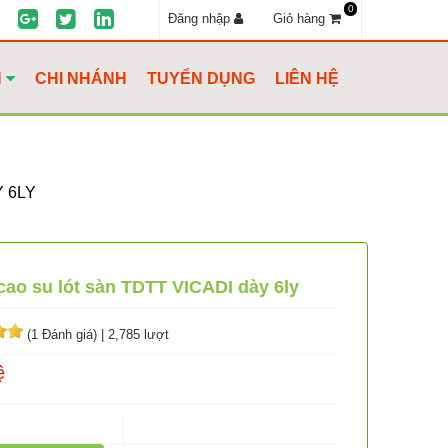
0
Đăng nhập
Giỏ hàng
H
CHI NHÁNH
TUYỂN DỤNG
LIÊN HỆ
 6LY
ao su lót sàn TDTT VICADI dày 6ly
(1 Đánh giá)
|
2,785 lượt
ệ