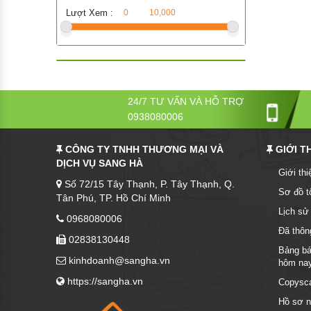
Bảng Di Động Trắng
Cần Xé
Lượt Xem :
0
10,000
Hệ Thống Báo Cháy
Bảng Di Động Hai Mặt Xanh
Thau Nhựa
Búa Thoát Hiểm
Phụ Kiện Bảng
Bàn - Ghế Nhựa
Mền Chống Cháy
Bảng Có Bánh Xe
Thùng Rác - Sọt Nhựa
24/7 TƯ VẤN VÀ HỖ TRỢ
0938080006
Bảng Di Động Xanh
Thùng Gạo
CÔNG TY TNHH THƯƠNG MẠI VÀ
GIỚI T
Bảng Kính Từ
Khay Nhựa
DỊCH VỤ SANG HÀ
Giới th
Số 72/15 Tây Thạnh, P. Tây Thạnh, Q.
Vật Liệu Làm Bảng
Xô Nhựa
Sơ đồ t
Tân Phú, TP. Hồ Chí Minh
Lịch sử
0968080006
Keo Làm Bảng
Nhựa Gia Dụng Khác
Đã thôn
02838130448
Vải Làm Bảng
Ly nhựa
Bảng bá
kinhdoanh@sangha.vn
hôm na
Gỗ Làm Bảng
Bô + Nắp
https://sangha.vn
Copysc
Hồ sơ n
Nhựa Làm Bảng
Dĩa nhựa