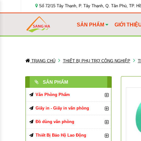
Số 72/15 Tây Thạnh, P. Tây Thạnh, Q. Tân Phú, TP. H
SẢN PHẨM
GIỚI THIỆ
TRANG CHỦ
THIẾT BỊ PHỤ TRỢ CÔNG NGHIỆP
T
SẢN PHẨM
Văn Phòng Phẩm
Bút Viết Các Loại
Giấy in - Giấy in văn phòng
Bìa Đựng Hồ Sơ
Giấy In, Giấy Photocopy
Bút Bi
Đồ dùng văn phòng
Tập, Vở, Sổ
Giấy văn phòng
Đồ Dùng Văn Phòng Phẩm
Bút Chì, Ruột Chì
Bìa Màu
Giấy in Double A
Thiết Bị Bảo Hộ Lao Động