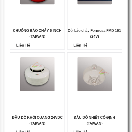
CHUÔNG BÁO CHÁY 6 INCH
Còi báo cháy Formosa FMD 101
(TAIWAN)
(24V)
Liên Hệ
Liên Hệ
ĐẦU DÒ KHÓI QUANG 24VDC
ĐẦU DÒ NHIỆT CỐ ĐỊNH
(TAIWAN)
(TAIWAN)