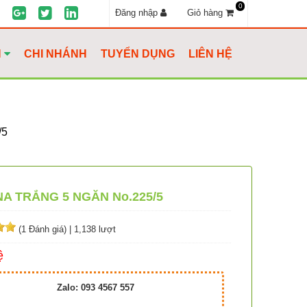
0
Đăng nhập
Giỏ hàng
H
CHI NHÁNH
TUYỂN DỤNG
LIÊN HỆ
/5
NA TRẮNG 5 NGĂN No.225/5
(1 Đánh giá)
|
1,138 lượt
ệ
Zalo: 093 4567 557