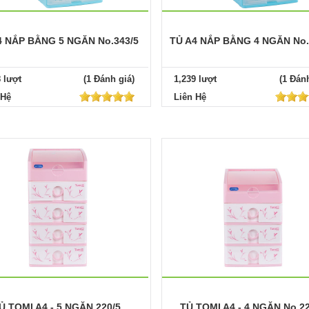
4 NẮP BẰNG 5 NGĂN No.343/5
TỦ A4 NẮP BẰNG 4 NGĂN No.
8 lượt
(1 Đánh giá)
1,239 lượt
(1 Đánh
 Hệ
Liên Hệ
Ủ TOMI A4 - 5 NGĂN 220/5
TỦ TOMI A4 - 4 NGĂN No.22