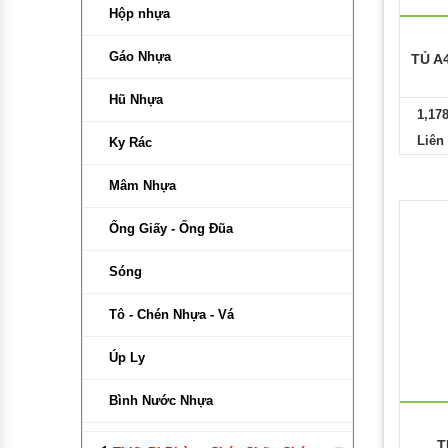
Bảng Di Động Trắng
Hộp nhựa
Bảng Di Động Hai Mặt Xanh
Gáo Nhựa
TỦ A
Phụ Kiện Bảng
Hũ Nhựa
1,17
Liên
Bảng Có Bánh Xe
Ky Rác
Bảng Di Động Xanh
Mâm Nhựa
Bảng Kính Từ
Ống Giấy - Ống Đũa
Vật Liệu Làm Bảng
Sóng
Keo Làm Bảng
Tô - Chén Nhựa - Vá
Vải Làm Bảng
Úp Ly
Gỗ Làm Bảng
Bình Nước Nhựa
Nhựa Làm Bảng
Lồng Bàn Nhựa
T