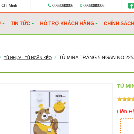
ồ Chí Minh
0968080006
0938080006
U
TIN TỨC
HỖ TRỢ KHÁCH HÀNG
CHÍNH SÁC
TỦ MINA TRẮNG 5 NGĂN NO.225
TỦ NHỰA - TỦ NGĂN KÉO
TỦ MI
Liên H