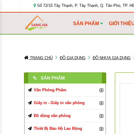
Số 72/15 Tây Thạnh, P. Tây Thạnh, Q. Tân Phú, TP. H
SẢN PHẨM
GIỚI THIỆ
TRANG CHỦ
ĐỒ GIA DỤNG
ĐỒ NHỰA GIA DỤNG
SẢN PHẨM
Văn Phòng Phẩm
Bút Viết Các Loại
Giấy in - Giấy in văn phòng
Bìa Đựng Hồ Sơ
Giấy In, Giấy Photocopy
Bút Bi
Đồ dùng văn phòng
Tập, Vở, Sổ
Giấy văn phòng
Đồ Dùng Văn Phòng Phẩm
Bút Chì, Ruột Chì
Bìa Màu
Giấy in Double A
Thiết Bị Bảo Hộ Lao Động