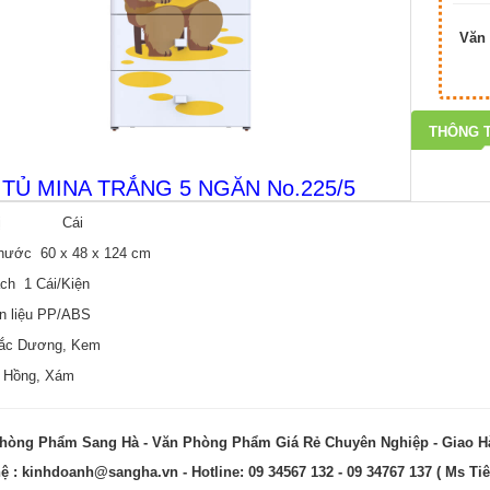
Văn 
THÔNG T
TỦ MINA TRẮNG 5 NGĂN No.225/5
 vị Cái
thước 60 x 48 x 124 cm
ch 1 Cái/Kiện
n liệu PP/ABS
ắc Dương, Kem
, Hồng, Xám
hòng Phẩm Sang Hà - Văn Phòng Phẩm Giá Rẻ Chuyên Nghiệp - Giao 
hệ :
kinhdoanh@sangha.vn
- Hotline: 09 34567 132 - 09 34767 137 ( Ms Tiê