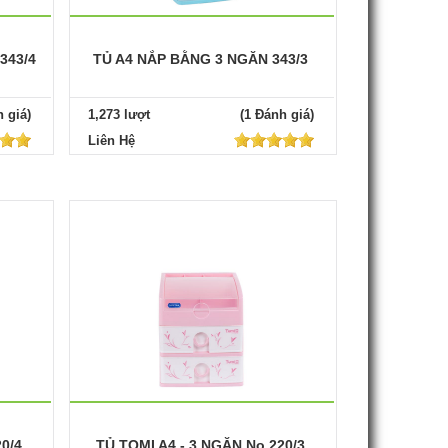
343/4
TỦ A4 NẮP BẰNG 3 NGĂN 343/3
 giá)
1,273 lượt
(1 Đánh giá)
Liên Hệ
0/4
TỦ TOMI A4 - 3 NGĂN No.220/3