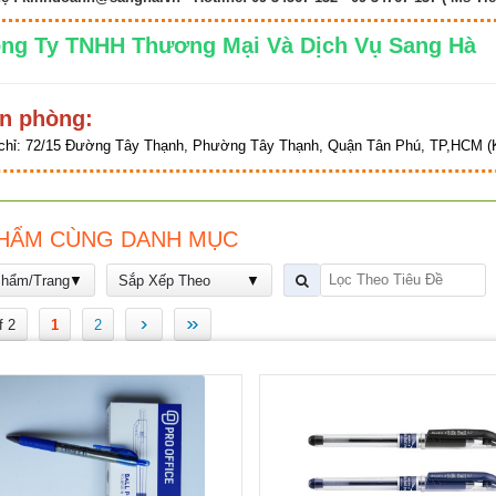
ng Ty TNHH Thương Mại Và Dịch Vụ Sang 
n phòng:
chỉ:
72/15 Đường Tây Thạnh, Phường Tây Thạnh, Quận Tân Phú, TP,HCM (K
HẨM CÙNG DANH MỤC
Phẩm/Trang
Sắp Xếp Theo
›
»
f 2
1
2