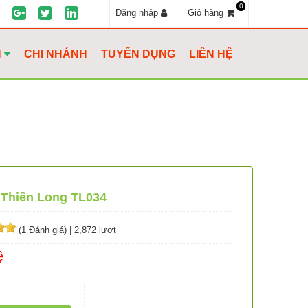
0
Đăng nhập
Giỏ hàng
H
CHI NHÁNH
TUYỂN DỤNG
LIÊN HỆ
 Thiên Long TL034
(1 Đánh giá)
|
2,872 lượt
ệ