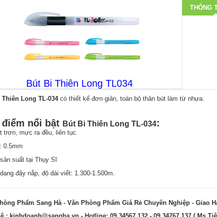
THÔNG T
Bút Bi Thiên Long TL034
i Thiên Long TL-034
có thiết kế đơn giản, toàn bộ thân bút làm từ nhựa.
 điểm nổi bật
:
Bút Bi Thiên Long TL-034
ất trơn, mực ra đều, liên tục.
i: 0.5mm
ản suất tại Thụy Sĩ
 dạng đậy nắp, độ dài viết: 1.300-1.500m.
hòng Phẩm Sang Hà - Văn Phòng Phẩm Giá Rẻ Chuyên Nghiệp - Giao 
hệ :
kinhdoanh@sangha.vn
- Hotline: 09 34567 132 - 09 34767 137 ( Ms Tiê