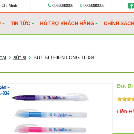
ồ Chí Minh
0968080006
0938080006
U
TIN TỨC
HỖ TRỢ KHÁCH HÀNG
CHÍNH SÁC
BÚT BI THIÊN LONG TL034
OẠI
BÚT BI
Bút Bi
Liên H