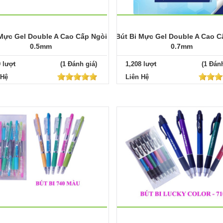
 Mực Gel Double A Cao Cấp Ngòi
Bút Bi Mực Gel Double A Cao C
0.5mm
0.7mm
9 lượt
(1 Đánh giá)
1,208 lượt
(1 Đánh
 Hệ
Liên Hệ