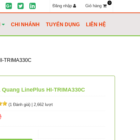
0
Đăng nhập
Giỏ hàng
H
CHI NHÁNH
TUYỂN DỤNG
LIÊN HỆ
I-TRIMA330C
ạ Quang LinePlus HI-TRIMA330C
(1 Đánh giá)
|
2,662 lượt
ệ