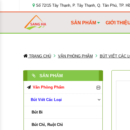
Số 72/15 Tây Thạnh, P. Tây Thạnh, Q. Tân Phú, TP. H
SẢN PHẨM
GIỚI THIỆ
TRANG CHỦ
VĂN PHÒNG PHẨM
BÚT VIẾT CÁC L
SẢN PHẨM
Văn Phòng Phẩm
Bút Viết Các Loại
Bút Bi
Bút Chì, Ruột Chì