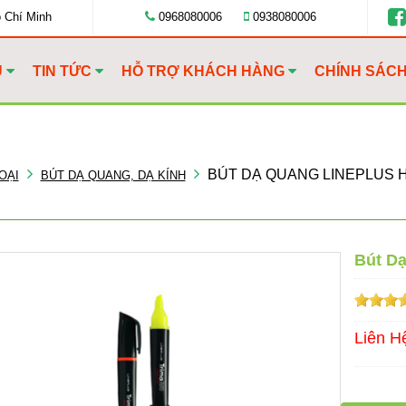
ồ Chí Minh
0968080006
0938080006
U
TIN TỨC
HỖ TRỢ KHÁCH HÀNG
CHÍNH SÁC
BÚT DẠ QUANG LINEPLUS H
OẠI
BÚT DẠ QUANG, DẠ KÍNH
Bút D
Liên H