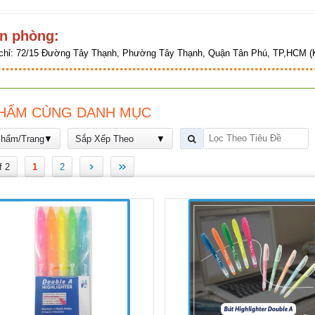
n phòng:
chỉ:
72/15 Đường Tây Thạnh, Phường Tây Thạnh, Quận Tân Phú, TP,HCM (K
HẨM CÙNG DANH MỤC
Phẩm/Trang
Sắp Xếp Theo
›
»
f 2
1
2