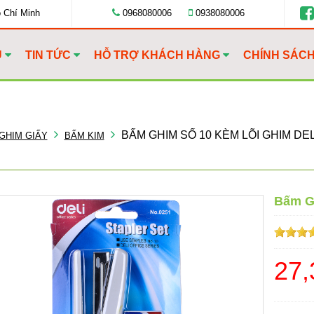
ồ Chí Minh
0968080006
0938080006
U
TIN TỨC
HỖ TRỢ KHÁCH HÀNG
CHÍNH SÁC
BẤM GHIM SỐ 10 KÈM LÕI GHIM DEL
 GHIM GIẤY
BẤM KIM
Bấm Gh
27,