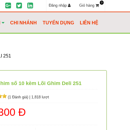
0
Đăng nhập
Giỏ hàng
H
CHI NHÁNH
TUYỂN DỤNG
LIÊN HỆ
I 251
im số 10 kèm Lõi Ghim Deli 251
(1 Đánh giá)
|
1,818 lượt
300 Đ