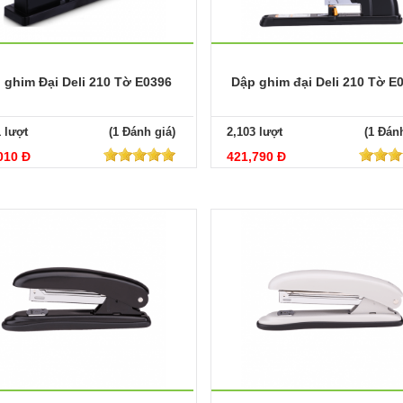
 ghim Đại Deli 210 Tờ E0396
Dập ghim đại Deli 210 Tờ E
1 lượt
(1 Đánh giá)
2,103 lượt
(1 Đánh
010 Đ
421,790 Đ