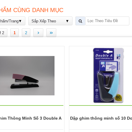
HẨM CÙNG DANH MỤC
Phẩm/Trang
Sắp Xếp Theo
›
»
f 2
1
2
him Thông Minh Số 3 Double A
Dập ghim thông minh số 10 Do