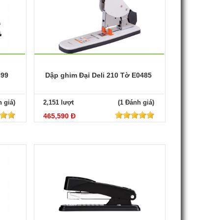
399
Dập ghim Đại Deli 210 Tờ E0485
 giá)
2,151 lượt
(1 Đánh giá)
465,590 Đ