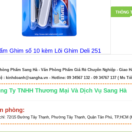
THÔNG T
ấm Ghim số 10 kèm Lõi Ghim Deli 251
hòng Phẩm Sang Hà - Văn Phòng Phẩm Giá Rẻ Chuyên Nghiệp - Giao 
hệ :
kinhdoanh@sangha.vn
- Hotline: 09 34567 132 - 09 34767 137 ( Ms Tiê
ng Ty TNHH Thương Mại Và Dịch Vụ Sang 
n phòng:
chỉ:
72/15 Đường Tây Thạnh, Phường Tây Thạnh, Quận Tân Phú, TP,HCM (K