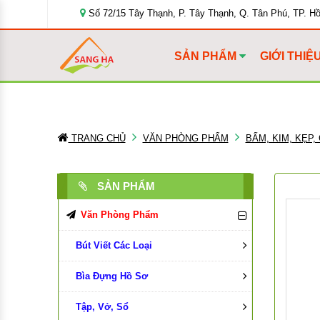
Số 72/15 Tây Thạnh, P. Tây Thạnh, Q. Tân Phú, TP. H
SẢN PHẨM
GIỚI THIỆ
TRANG CHỦ
VĂN PHÒNG PHẨM
BẤM, KIM, KẸP,
SẢN PHẨM
Văn Phòng Phẩm
Bút Viết Các Loại
Bìa Đựng Hồ Sơ
Bút Bi
Tập, Vở, Sổ
Bút Chì, Ruột Chì
Bìa Màu