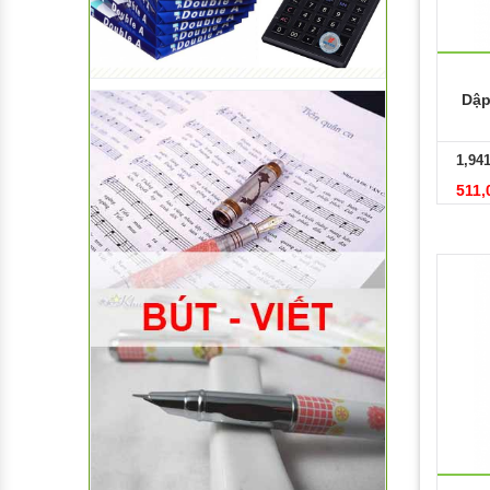
Phôi nhựa
Dập
1,94
511,