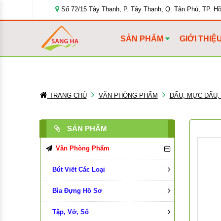
Số 72/15 Tây Thạnh, P. Tây Thạnh, Q. Tân Phú, TP. H
SẢN PHẨM
GIỚI THIỆ
TRANG CHỦ
VĂN PHÒNG PHẨM
DẤU, MỰC DẤU,
SẢN PHẨM
Văn Phòng Phẩm
Bút Viết Các Loại
Bìa Đựng Hồ Sơ
Bút Bi
Tập, Vở, Sổ
Bút Chì, Ruột Chì
Bìa Màu