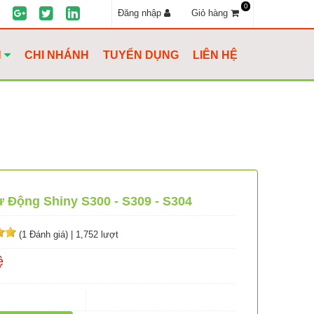
0
Đăng nhập
Giỏ hàng
H
CHI NHÁNH
TUYỂN DỤNG
LIÊN HỆ
 Động Shiny S300 - S309 - S304
(1 Đánh giá)
|
1,752 lượt
ệ