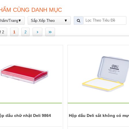
HẨM CÙNG DANH MỤC
Phẩm/Trang
Sắp Xếp Theo
›
»
f 2
1
2
ộp dấu chữ nhật Deli 9864
Hộp dấu Deli sắt không có mự