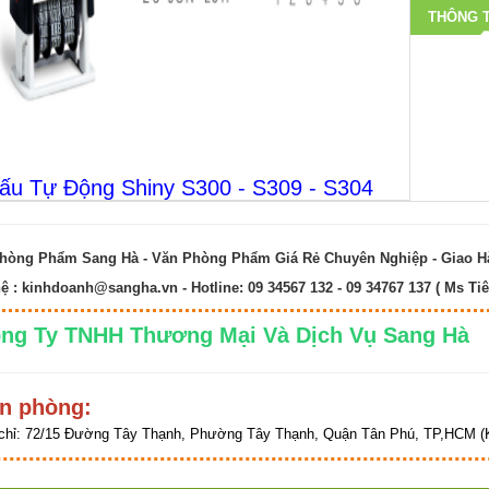
THÔNG T
ấu Tự Động Shiny S300 - S309 - S304
hòng Phẩm Sang Hà - Văn Phòng Phẩm Giá Rẻ Chuyên Nghiệp - Giao 
hệ :
kinhdoanh@sangha.vn
- Hotline: 09 34567 132 - 09 34767 137 ( Ms Tiê
ng Ty TNHH Thương Mại Và Dịch Vụ Sang 
n phòng:
chỉ:
72/15 Đường Tây Thạnh, Phường Tây Thạnh, Quận Tân Phú, TP,HCM (K