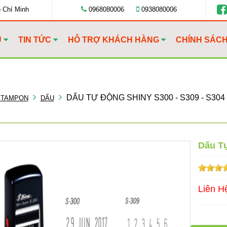
ồ Chí Minh
0968080006
0938080006
U
TIN TỨC
HỖ TRỢ KHÁCH HÀNG
CHÍNH SÁC
DẤU TỰ ĐỘNG SHINY S300 - S309 - S304
 TAMPON
DẤU
Dấu Tự
Liên H