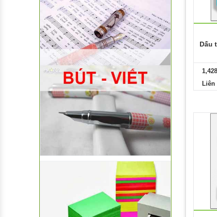
Dấu 
1,42
Liên