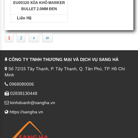
EU00320 XÓA KHÔ MARKER
BULLET 2.0MM ĐEN
Liên Hệ
›
»
1
2
CÔNG TY TNHH THƯƠNG MẠI VÀ DỊCH VỤ SANG HÀ
Số 72/15 Tây Thạnh, P. Tây Thạnh, Q. Tân Phú, TP. Hồ Chí
Minh
0968080006
02838130448
kinhdoanh@sangha.vn
https://sangha.vn