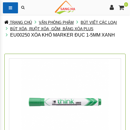
0
TRANG CHỦ
VĂN PHÒNG PHẨM
BÚT VIẾT CÁC LOẠI
BÚT XÓA, RUỘT XÓA, GÔM, BĂNG XÓA PLUS
EU00250 XÓA KHÔ MARKER ĐỤC 1-5MM XANH