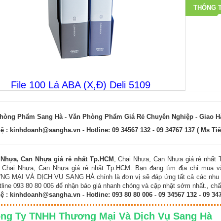
THÔNG T
File 100 Lá ABA (X,Đ) Deli 5109
hòng Phẩm Sang Hà - Văn Phòng Phẩm Giá Rẻ Chuyên Nghiệp - Giao 
hệ :
kinhdoanh@sangha.vn
- Hotline: 09 34567 132 - 09 34767 137 ( Ms Tiê
 Nhựa, Can Nhựa giá rẻ nhất Tp.HCM
, Chai Nhựa, Can Nhựa giá rẻ nhất
 Chai Nhựa, Can Nhựa giá rẻ nhất Tp.HCM. Bạn đang tìm địa chỉ mua
G MẠI VÀ DỊCH VỤ SANG HÀ chính là đơn vị sẽ đáp ứng tất cả các nhu cầu
tline 093 80 80 006 để nhận báo giá nhanh chóng và cập nhật sớm nhất., chất
hệ :
kinhdoanh@sangha.vn
- Hotline: 093 80 80 006 - 09 34567 132 - 09 34
ng Ty TNHH Thương Mại Và Dịch Vụ Sang 