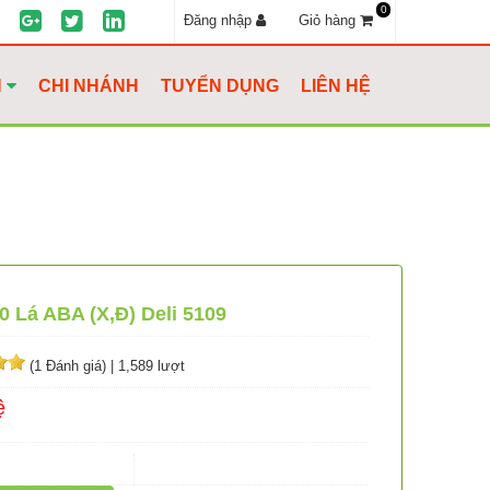
0
Đăng nhập
Giỏ hàng
H
CHI NHÁNH
TUYỂN DỤNG
LIÊN HỆ
00 Lá ABA (X,Đ) Deli 5109
(1 Đánh giá)
|
1,589 lượt
ệ