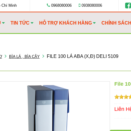
ồ Chí Minh
0968080006
0938080006
U
TIN TỨC
HỖ TRỢ KHÁCH HÀNG
CHÍNH SÁC
FILE 100 LÁ ABA (X,Đ) DELI 5109
Ơ
BÌA LÁ , BÌA CÂY
File 1
Liên H