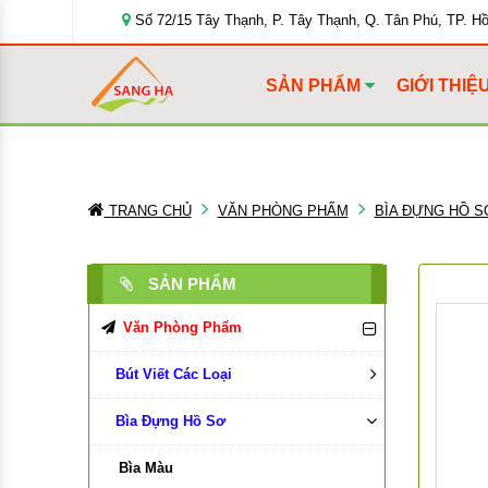
Số 72/15 Tây Thạnh, P. Tây Thạnh, Q. Tân Phú, TP. H
SẢN PHẨM
GIỚI THIỆ
TRANG CHỦ
VĂN PHÒNG PHẨM
BÌA ĐỰNG HỒ S
SẢN PHẨM
Văn Phòng Phẩm
Bút Viết Các Loại
Bìa Đựng Hồ Sơ
Bút Bi
Bút Chì, Ruột Chì
Bìa Màu