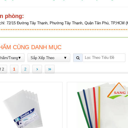
n phòng:
chỉ:
72/15 Đường Tây Thạnh, Phường Tây Thạnh, Quận Tân Phú, TP,HCM (K
HẨM CÙNG DANH MỤC
Phẩm/Trang
Sắp Xếp Theo
›
»
f 2
1
2