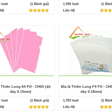
9 lượt
(1 Đánh giá)
1,550 lượt
(1 Đánh
 Hệ
Liên Hệ
á Thiên Long A4 FO - CH03 (độ
Bìa lá Thiên Long F4 FO - CH
dày 0.15mm)
dày 0.18mm)
6 lượt
(1 Đánh giá)
1,783 lượt
(1 Đánh
 Hệ
Liên Hệ