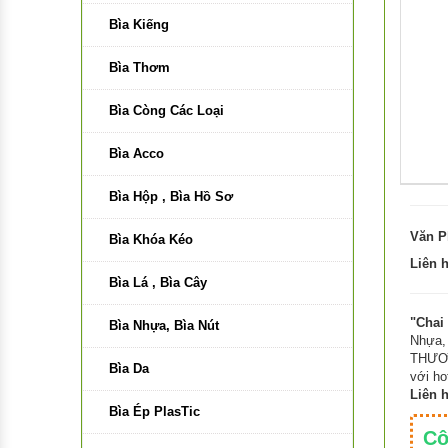
Bút Dạ Quang, Dạ Kính
Bìa Kiếng
Bút Lông Bảng, Lông Dầu, Kim
Bìa Thơm
Bút Xóa, Ruột Xóa, Gôm, Băng
Bìa Còng Các Loại
xóa Plus
Bìa Acco
Bút Màu Nước
Bìa Hộp , Bìa Hồ Sơ
Bút Màu Nhựa
Văn P
Bìa Khóa Kéo
Bút Gel
Liên 
Bìa Lá , Bìa Cây
Bút Máy
"Chai
Bìa Nhựa, Bìa Nút
Ngòi Bút Máy, Ruột Bút Bi
Nhựa,
THƯƠN
Bìa Da
với ho
Bút thư pháp
Liên 
Bìa Ép PlasTic
Bút kỹ thuật
Cô