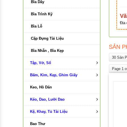
Bìa Dây
Bìa Trình Ký
Vă
Địa 
Bìa Lỗ
Cặp Đựng Tài Liệu
SẢN P
Bìa Nhẫn , Bìa Kẹp
30 Sản 
Tập, Vở, Sổ
Page 1 o
Bấm, Kim, Kẹp, Ghim Giấy
Tập , vở
Keo, Hồ Dán
Sổ Da
Bấm Kim
Kéo, Dao, Lưỡi Dao
Sổ Name Card
Bấm Lỗ
Kệ, Khay, Tủ Tài Liệu
Sổ Caro
Kim Bấm
Kéo
Bao Thư
Sổ Sách Kế Toán
Kẹp Bướm
Dao , Lưỡi Dao
Kệ Viết