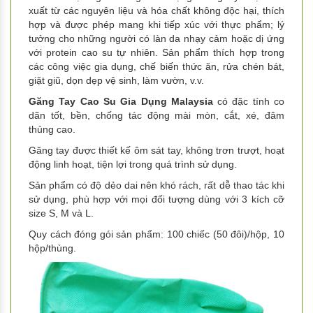
xuất từ các nguyên liệu và hóa chất không độc hại, thích
hợp và được phép mang khi tiếp xúc với thực phẩm; lý
tưởng cho những người có làn da nhạy cảm hoặc dị ứng
với protein cao su tự nhiên. Sản phẩm thích hợp trong
các công việc gia dụng, chế biến thức ăn, rửa chén bát,
giặt giũ, dọn dẹp vệ sinh, làm vườn, v.v.
Găng Tay Cao Su Gia Dụng Malaysia
có đặc tính co
dãn tốt, bền, chống tác động mài mòn, cắt, xé, đâm
thủng cao.
Găng tay được thiết kế ôm sát tay, không trơn trượt, hoạt
động linh hoạt, tiện lợi trong quá trình sử dụng.
Sản phẩm có độ dẻo dai nên khó rách, rất dễ thao tác khi
sử dụng, phù hợp với mọi đối tượng dùng với 3 kích cỡ
size S, M và L.
Quy cách đóng gói sản phẩm: 100 chiếc (50 đôi)/hộp, 10
hộp/thùng.