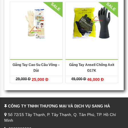
SALE
SALE
Găng Tay Cao Su Cầu Vồng –
Găng Tay Ansell Chống Axit
Dài
G17K
29,000 Đ
49,000 Đ
25,000 Đ
46,000 Đ
CÔNG TY TNHH THƯƠNG MẠI VÀ DỊCH VỤ SANG HÀ
Số 72/15 Tây Thạnh, P. Tây Thạnh, Q. Tân Phú, TP. Hồ Chí
Minh