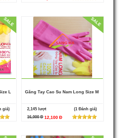
SALE
SALE
ize L
Găng Tay Cao Su Nam Long Size M
 giá)
2,145 lượt
(1 Đánh giá)
16,000 Đ
12,100 Đ