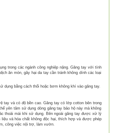
g trong các ngành công nghiệp nặng. Găng tay với tính
dịch ăn mòn, gây hại da tay cần tránh không dính các loại
i sử dụng bằng cách thổi hoặc bơm không khí vào găng tay.
vệ tay và có độ bền cao. Găng tay có lớp cotton bên trong
ó thể yên tâm sử dụng dòng găng tay bảo hộ này mà không
ác thoải mái khi sử dụng. Bên ngoài găng tay được xử lý
iệu và hóa chất không độc hại, thích hợp và được phép
, công việc nội trợ, làm vườn.