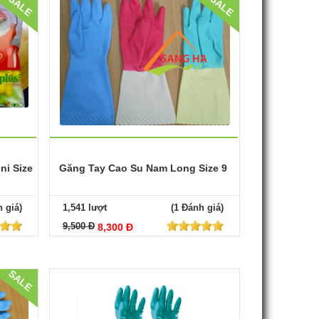
SALE
SALE
ni Size
Găng Tay Cao Su Nam Long Size 9
 giá)
1,541 lượt
(1 Đánh giá)
9,500 Đ
8,300 Đ
SALE