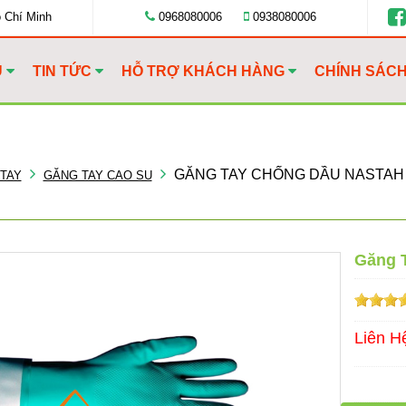
ồ Chí Minh
0968080006
0938080006
U
TIN TỨC
HỖ TRỢ KHÁCH HÀNG
CHÍNH SÁC
GĂNG TAY CHỐNG DẦU NASTAH
TAY
GĂNG TAY CAO SU
Găng 
Liên H