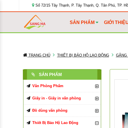
Số 72/15 Tây Thạnh, P. Tây Thạnh, Q. Tân Phú, TP. H
SẢN PHẨM
GIỚI THIỆ
TRANG CHỦ
THIẾT BỊ BẢO HỘ LAO ĐỘNG
GĂNG 
SẢN PHẨM
Văn Phòng Phẩm
Bút Viết Các Loại
Giấy in - Giấy in văn phòng
Bìa Đựng Hồ Sơ
Giấy In, Giấy Photocopy
Bút Bi
Đồ dùng văn phòng
Tập, Vở, Sổ
Giấy văn phòng
Đồ Dùng Văn Phòng Phẩm
Bút Chì, Ruột Chì
Bìa Màu
Giấy in Double A
Thiết Bị Bảo Hộ Lao Động