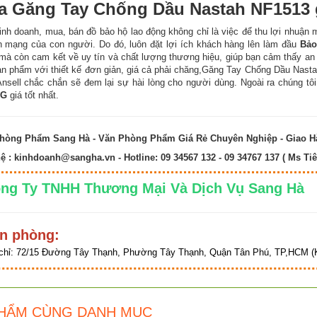
 Găng Tay Chống Dầu Nastah NF1513 gi
inh doanh, mua, bán đồ bảo hộ lao động không chỉ là việc để thu lợi nhuận
h mạng của con người. Do đó, luôn đặt lợi ích khách hàng lên làm đầu
Bảo
à còn cam kết về uy tín và chất lượng thương hiệu, giúp bạn cảm thấy an t
n phẩm với thiết kế đơn giản, giá cả phải chăng,Găng Tay Chống Dầu Nasta
Ansell chắc chắn sẽ đem lại sự hài lòng cho người dùng. Ngoài ra chúng t
2G
giá tốt nhất.
hòng Phẩm Sang Hà - Văn Phòng Phẩm Giá Rẻ Chuyên Nghiệp - Giao 
hệ :
kinhdoanh@sangha.vn
- Hotline: 09 34567 132 - 09 34767 137 ( Ms Tiê
ng Ty TNHH Thương Mại Và Dịch Vụ Sang 
n phòng:
chỉ:
72/15 Đường Tây Thạnh, Phường Tây Thạnh, Quận Tân Phú, TP,HCM (K
HẨM CÙNG DANH MỤC