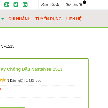
0
Đăng nhập
Giỏ hàng
H
CHI NHÁNH
TUYỂN DỤNG
LIÊN HỆ
 NF1513
Tay Chống Dầu Nastah NF1513
(1 Đánh giá)
|
1,723 lượt
ệ