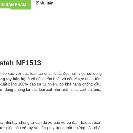
Bình luận
IN SẢN PHẨM
stah NF1513
iếp xúc với các loại tạp chất, chất độc hại, việc sử dụng
ng tay bảo hộ
là vô cùng cần thiết và cần được quan tâm
 xuất bằng 100% cao su tự nhiên, có khả năng chống dầu,
ùng chống lại các loại axit như axit nitric, axit sulfuric,
3
c hại, đôi tay chúng ta cần được bảo vệ và đảm bảo an toàn
lực giúp bảo vệ tay và cẳng tay trong môi trường hóa chất