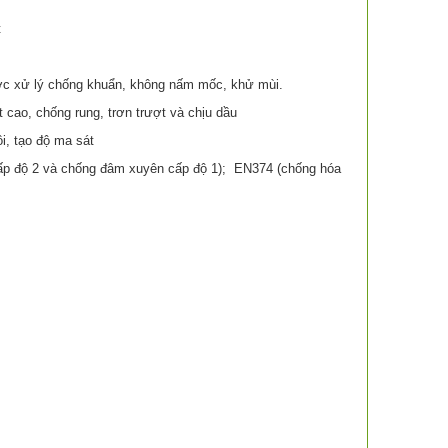
t
ược xử lý chống khuẩn, không nấm mốc, khử mùi.
cao, chống rung, trơn trượt và chịu dầu
i, tạo độ ma sát
cấp độ 2 và chống đâm xuyên cấp độ 1); EN374 (chống hóa