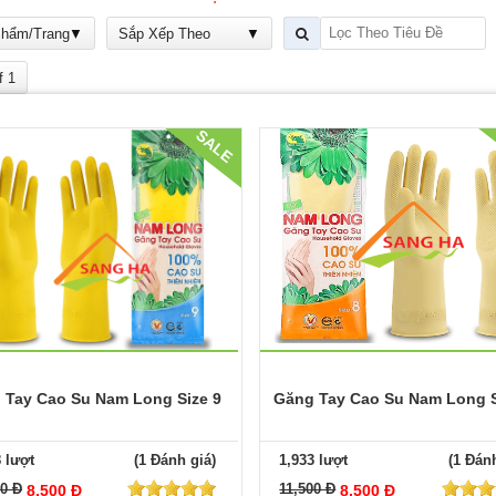
Phẩm/Trang
Sắp Xếp Theo
f 1
SALE
 Tay Cao Su Nam Long Size 9
Găng Tay Cao Su Nam Long S
8 lượt
(1 Đánh giá)
1,933 lượt
(1 Đánh
00 Đ
11,500 Đ
8,500 Đ
8,500 Đ