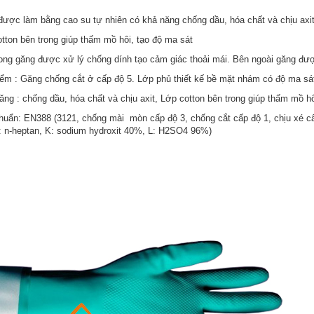
ược làm bằng cao su tự nhiên có khả năng chống dầu, hóa chất và chịu axi
tton bên trong giúp thấm mồ hôi, tạo độ ma sát
ong găng được xử lý chống dính tạo cảm giác thoải mái. Bên ngoài găng đ
ểm : Găng chống cắt ở cấp độ 5. Lớp phủ thiết kế bề mặt nhám có độ ma sát 
ăng : chống dầu, hóa chất và chịu axit, Lớp cotton bên trong giúp thấm mồ hô
huẩn: EN388 (3121, chống mài mòn cấp độ 3, chống cắt cấp độ 1, chịu xé 
: n-heptan, K: sodium hydroxit 40%, L: H2SO4 96%)