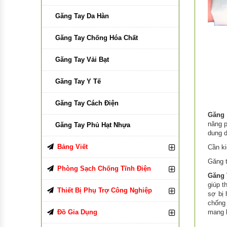
Giấy in V Paper
Găng Tay Da Hàn
Giấy in Delight
Găng Tay Chống Hóa Chất
Giấy in Copy Paper
Găng Tay Vải Bạt
Giấy in Subaru
Găng Tay Y Tế
Giấy in A-One
Găng Tay Cách Điện
Găng 
năng p
Giấy in Viva
Găng Tay Phủ Hạt Nhựa
dung d
Giấy in Smartist
Bảng Viết
Cần k
Găng t
Bảng Viết Bút Lông
Giấy In EPAPER
Phòng Sạch Chống Tĩnh Điện
Găng 
giúp t
Bảng Viết Phấn
Giày, Ủng Chống Tĩnh Điện
Thiết Bị Phụ Trợ Công Nghiệp
sợ bị 
chống
Bảng Viết Bút Dạ
Nón , Mũ Chống Tĩnh Điện
Pallet Nhựa
Đồ Gia Dụng
mang k