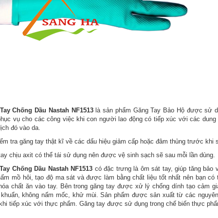
Tay Chống Dầu Nastah NF1513
là sản phẩm Găng Tay Bảo Hộ được sử dụn
hục vụ cho các công việc khi con người lao động có tiếp xúc với các dung 
ịch đó vào da.
iểm tra găng tay thật kĩ về các dấu hiệu giảm cấp hoặc đâm thủng trước kh
ay chịu axit có thể tái sử dụng nên được vệ sinh sạch sẽ sau mỗi lần dùng.
Tay Chống Dầu Nastah NF1513
có đặc trưng là ôm sát tay, giúp tăng bảo 
hấm mồ hôi, tạo độ ma sát và được làm bằng chất liệu tốt nhất nên bạn c
hóa chất ăn vào tay. Bên trong găng tay được xử lý chống dính tạo cảm gi
 khuẩn, không nấm mốc, khử mùi. Sản phẩm được sản xuất từ các nguyên l
hi tiếp xúc với thực phẩm. Găng tay được sử dụng trong chế biến thực phẩm