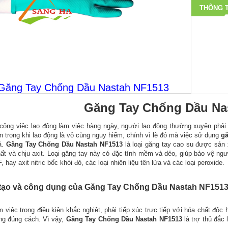
THÔNG T
Găng Tay Chống Dầu Nastah NF1513
Găng Tay Chống Dầu Na
công việc lao động làm việc hàng ngày, người lao động thường xuyên phải t
ần trong khi lao động là vô cùng nguy hiểm, chính vì lẽ đó mà việc sử dụng
gă
ả.
Găng Tay Chống Dầu Nastah NF1513
là loại găng tay cao su được sản
ất và chịu axit. Loại găng tay này có đặc tính mềm và dẻo, giúp bảo vệ người d
F, hay axit nitric bốc khói đỏ, các loại nhiên liệu tên lửa và các loại peroxide.
tạo và công dụng của Găng Tay Chống Dầu Nastah NF151
m việc trong điều kiện khắc nghiệt, phải tiếp xúc trực tiếp với hóa chất độ
ng đúng cách. Vì vậy,
Găng Tay Chống Dầu Nastah NF1513
là trợ thủ đắc 