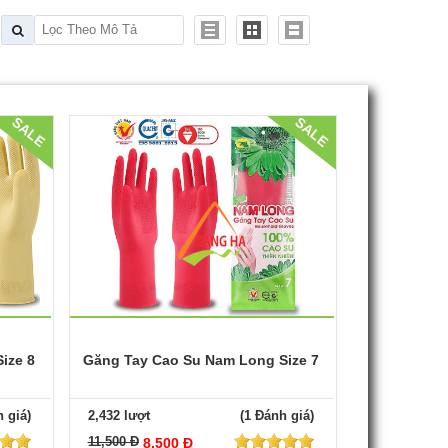
SALE
SALE
ize 8
Găng Tay Cao Su Nam Long Size 7
 giá)
2,432 lượt
(1 Đánh giá)
11,500 Đ
8,500 Đ