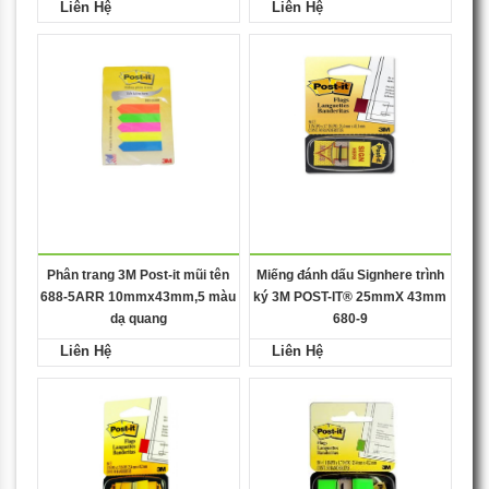
Liên Hệ
Liên Hệ
Phân trang 3M Post-it mũi tên
Miếng đánh dấu Signhere trình
688-5ARR 10mmx43mm,5 màu
ký 3M POST-IT® 25mmX 43mm
dạ quang
680-9
Liên Hệ
Liên Hệ