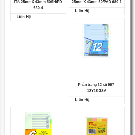
IT® 25mmX 43mm 50SH/PD
25mm X 43mm 50/PAD 680-1
680-4
Liên Hệ
Liên Hệ
Phân trang 12 số 907-
12Y1KGSV
Liên Hệ