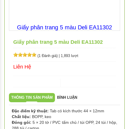
Giấy phân trang 5 màu Deli EA11302
Giấy phân trang 5 màu Deli EA11302
(1 Đánh giá)
|
1,893 lượt
Liên Hệ
THÔNG TIN SẢN PHẨM
BÌNH LUẬN
Đặc điểm kỹ thuật:
Tab có kích thước 44 × 12mm
Chất liệu:
BOPP, keo
Đóng gói:
5 × 20 tờ / PVC tấm chủ / túi OPP, 24 túi / hộp,
288 túi / carton