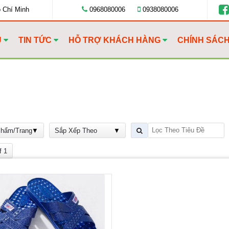
ồ Chí Minh
0968080006
0938080006
U
TIN TỨC
HỖ TRỢ KHÁCH HÀNG
CHÍNH SÁC
Phẩm/Trang
Sắp Xếp Theo
f 1