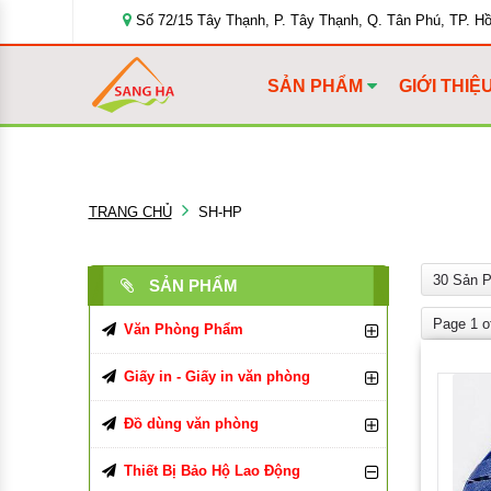
Số 72/15 Tây Thạnh, P. Tây Thạnh, Q. Tân Phú, TP. H
SẢN PHẨM
GIỚI THIỆ
TRANG CHỦ
SH-HP
30 Sản 
SẢN PHẨM
Page 1 o
Văn Phòng Phẩm
Bút Viết Các Loại
Giấy in - Giấy in văn phòng
Bìa Đựng Hồ Sơ
Giấy In, Giấy Photocopy
Bút Bi
Đồ dùng văn phòng
Tập, Vở, Sổ
Giấy văn phòng
Đồ Dùng Văn Phòng Phẩm
Bút Chì, Ruột Chì
Bìa Màu
Giấy in Double A
Thiết Bị Bảo Hộ Lao Động