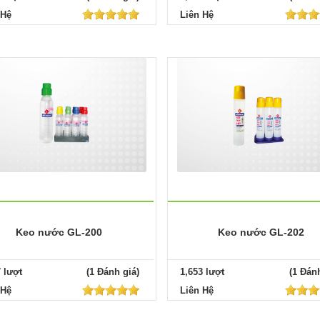
 Hệ
Liên Hệ
Keo nước GL-200
Keo nước GL-202
7 lượt
(1 Đánh giá)
1,653 lượt
(1 Đánh
 Hệ
Liên Hệ