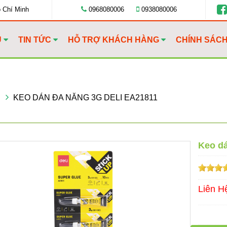
ồ Chí Minh
0968080006
0938080006
U
TIN TỨC
HỖ TRỢ KHÁCH HÀNG
CHÍNH SÁC
KEO DÁN ĐA NĂNG 3G DELI EA21811
Keo dá
Liên H