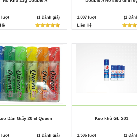
Hồ Khô 21g Double A
Double A Hồ siêu dính 8
 lượt
(1 Đánh giá)
1,007 lượt
(1 Đánh
 Hệ
Liên Hệ
Keo Dán Giấy 20ml Queen
Keo khô GL-201
 lượt
(1 Đánh giá)
1,506 lượt
(1 Đánh