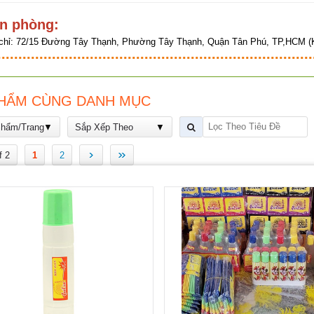
n phòng:
chỉ:
72/15 Đường Tây Thạnh, Phường Tây Thạnh, Quận Tân Phú, TP,HCM (K
HẨM CÙNG DANH MỤC
Phẩm/Trang
Sắp Xếp Theo
›
»
f 2
1
2