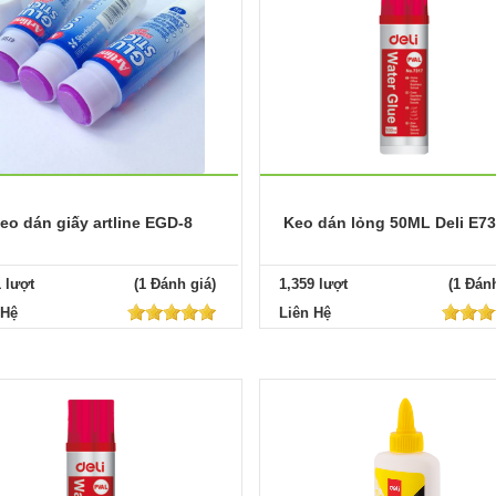
eo dán giấy artline EGD-8
Keo dán lỏng 50ML Deli E7
1 lượt
(1 Đánh giá)
1,359 lượt
(1 Đánh
 Hệ
Liên Hệ