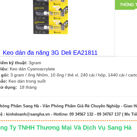
THÔNG T
Keo dán đa năng 3G Deli EA21811
iểm kỹ thuật:
3gram
liệu:
Keo dán Cyanoacrylate
 gói:
3 gram / ống Nhôm, 10 ống / thẻ vỉ, 240 cái / hộp, 1440 cái / cart
sắc:
Keo dán trong suốt
sử dụng:
18 tháng
hòng Phẩm Sang Hà - Văn Phòng Phẩm Giá Rẻ Chuyên Nghiệp - Giao 
hệ :
kinhdoanh@sangha.vn
- Hotline: 09 34567 132 - 09 34767 137 ( Ms Tiê
ng Ty TNHH Thương Mại Và Dịch Vụ Sang 