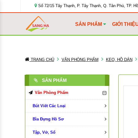
Số 72/15 Tây Thạnh, P. Tây Thạnh, Q. Tân Phú, TP. H
SẢN PHẨM
GIỚI THIỆ
TRANG CHỦ
VĂN PHÒNG PHẨM
KEO, HỒ DÁN
SẢN PHẨM
Văn Phòng Phẩm
Bút Viết Các Loại
Bìa Đựng Hồ Sơ
Bút Bi
Tập, Vở, Sổ
Bút Chì, Ruột Chì
Bìa Màu