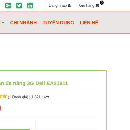
0
Đăng nhập
Giỏ hàng
H
CHI NHÁNH
TUYỂN DỤNG
LIÊN HỆ
n đa năng 3G Deli EA21811
(1 Đánh giá)
|
1,621 lượt
ệ