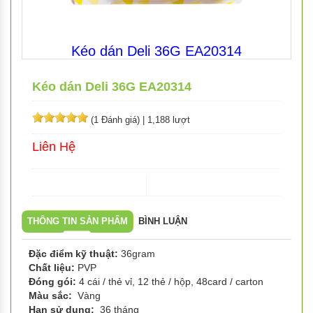
Kéo dán Deli 36G EA20314
Kéo dán Deli 36G EA20314
(1 Đánh giá)
|
1,188 lượt
Liên Hệ
THÔNG TIN SẢN PHẨM
BÌNH LUẬN
Đặc điểm kỹ thuật:
36gram
Chất liệu:
PVP
Đóng gói:
4 cái / thẻ vỉ, 12 thẻ / hộp, 48card / carton
Màu sắc:
Vàng
Hạn sử dụng:
36 tháng