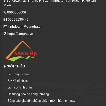
Số 72/15 Tây Thạnh, P. Tây Thạnh, Q. Tân Phú, TP. Hồ Chí
Minh
0968080006
02838130448
kinhdoanh@sangha.vn
https://sangha.vn
GIỚI THIỆU
Giới thiệu chung
Sơ đồ tổ chức
Lịch sử hình thành
Đã thông báo bộ công thương
Bảng báo giá văn phòng phẩm mới nhất hôm nay